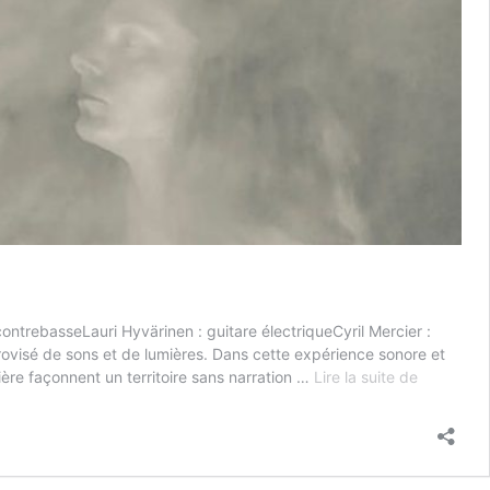
on­tre­basseLau­ri Hyväri­nen : gui­tare élec­triqueCyril Merci­er :
mpro­visé de sons et de lumières. Dans cette expéri­ence sonore et
Luu­
re façon­nent un ter­ri­toire sans nar­ra­tion …
Lire la suite de
rank­
ouni
:
per­