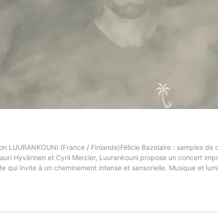
ion
LUURANKOUNI
(France / Fin­lande)Féli­cie Baze­laire : sam­ples de c
Lau­ri Hyväri­nen et Cyril Merci­er, Luu­rank­ouni pro­pose un con­cert i
e qui invite à un chem­ine­ment intense et sen­sorielle. Musique et lumiè