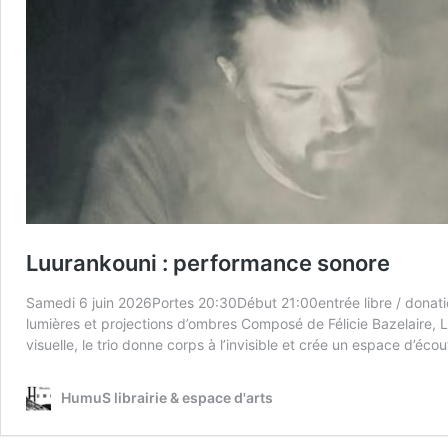
Luurankouni : performance sonore
Same­di 6 juin 2026Portes 20:30Début 21:00entrée libre / dona­t
lumières et pro­jec­tions d’ombres Com­posé de Féli­cie Baze­laire, 
visuelle, le trio donne corps à l’invisible et crée un espace d’écout
HumuS librairie & espace d'arts