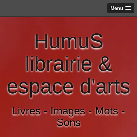
Menu
HumuS
librairie &
espace d'arts
Livres - Images - Mots -
Sons