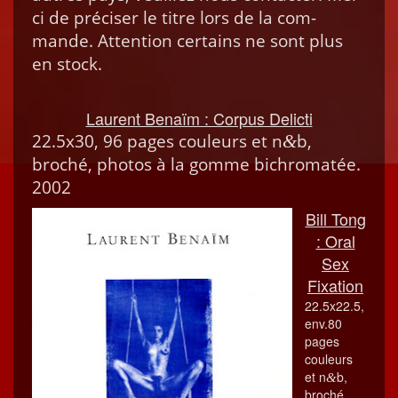
ci de pré­cis­er le titre lors de la com­
mande. Atten­tion cer­tains ne sont plus
en stock.
Lau­rent Benaïm : Cor­pus Delicti
22.5x30, 96 pages couleurs et n
b,
&
broché, pho­tos à la gomme bichro­matée.
2002
Bill Tong
: Oral
Sex
Fixation
22.5x22.5,
env.80
pages
couleurs
et n
b,
&
broché,