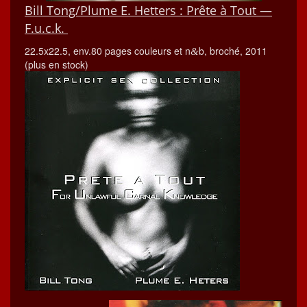
Bill Tong/Plume E. Het­ters : Prête à Tout —
F.u.c.k.
22.5x22.5, env.80 pages couleurs et n
b, broché, 2011
&
(plus en stock)