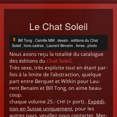
Le Chat Soleil
Bill Tong
Camille MM
dessin
editions du Chat
,
,
,
Soleil
hors-cadres
Laurent Benaïm
livres
photo
,
,
,
,
Nous avons reçu la total­ité du cat­a­logue
des édi­tions du
Chat Soleil
.
Très sexe, très explicite tout en étant par­
fois à la lim­ite de l’ab­strac­tion, quelque
part entre Berquet et Witkin pour Lau­
rent Benaïm et Bill Tong, on aime beau­
coup.
chaque vol­ume 25.-
(+ port) .
Expédi­
CHF
tion en Suisse unique­ment
, pour les
autres pays, veuillez nous con­tac­ter. Mer­