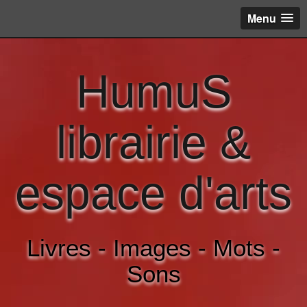
Menu
HumuS
librairie &
espace d'arts
Livres - Images - Mots -
Sons