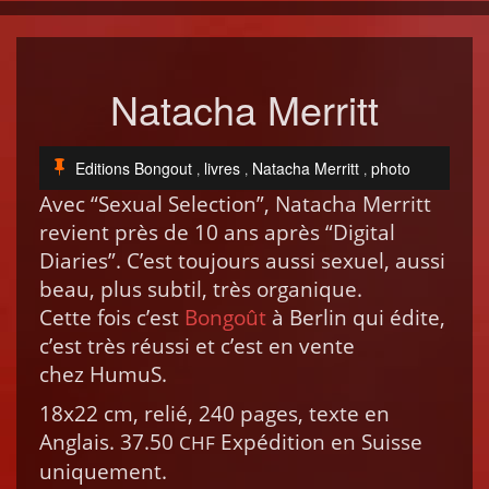
Natacha Merritt
Editions Bongout
livres
Natacha Merritt
photo
,
,
,
Avec “Sex­u­al Selec­tion”, Nat­acha Mer­ritt
revient près de 10 ans après “Dig­i­tal
Diaries”. C’est tou­jours aus­si sex­uel, aus­si
beau, plus sub­til, très organique.
Cette fois c’est
Bon­goût
à Berlin qui édite,
c’est très réus­si et c’est en vente
chez HumuS.
18x22 cm, relié, 240 pages, texte en
Anglais. 37.50
Expédi­tion en Suisse
CHF
uniquement.