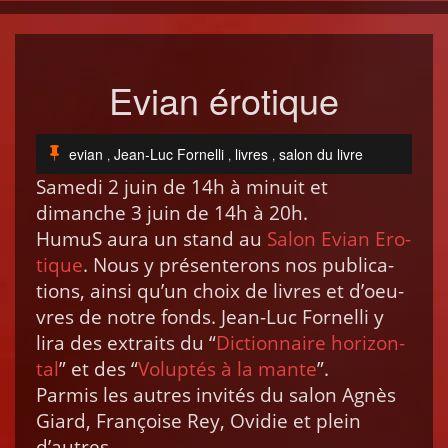
Evian érotique
evian
Jean-Luc Fornelli
livres
salon du livre
,
,
,
Same­di 2 juin de 14h à minu­it et
dimanche 3 juin de 14h à 20h.
HumuS aura un stand au
Salon Evian Ero­
tique
. Nous y présen­terons nos pub­li­ca­
tions, ain­si qu’un choix de livres et d’oeu­
vres de notre fonds. Jean-Luc For­nel­li y
lira des extraits du “
Dic­tio­n­naire hor­i­zon­
tal
” et des “
Volup­tés à la mante
”.
Parmis les autres invités du salon Agnès
Gia­rd, Françoise Rey, Ovi­die et plein
d’autres.