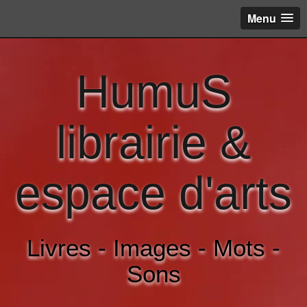
Menu
HumuS
librairie &
espace d'arts
Livres - Images - Mots -
Sons