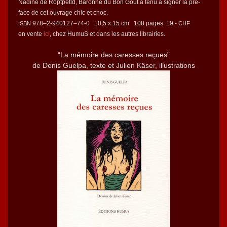
Nadine de Ropt­petld, Baronne du Bon Goût a tenu a sign­er la pré­
face de cet ouvrage chic et choc.
978–2‑940127–74‑0 10,5 x 15 cm 108 pages 19.-
ISBN
CHF
en vente
ici
, chez HumuS et dans les autres librairies.
“La mémoire des caress­es reçues”
de Denis Guel­pa, texte et Julien Käs­er, illustrations