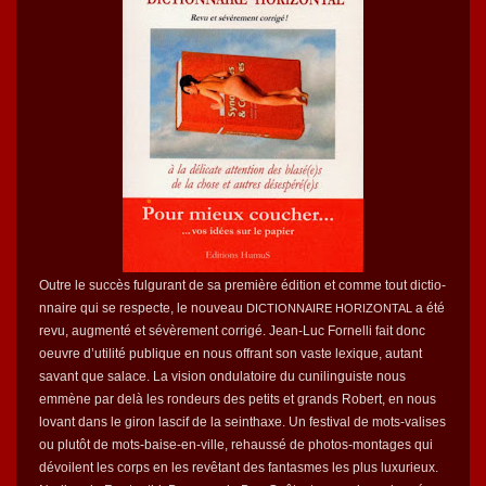
Out­re le suc­cès ful­gu­rant de sa pre­mière édi­tion et comme tout dic­tio­
n­naire qui se respecte, le nou­veau
a été
DICTIONNAIRE
HORIZONTAL
revu, aug­men­té et sévère­ment cor­rigé. Jean-Luc For­nel­li fait donc
oeu­vre d’u­til­ité publique en nous offrant son vaste lex­ique, autant
savant que salace. La vision ondu­la­toire du cunilin­guiste nous
emmène par delà les ron­deurs des petits et grands Robert, en nous
lovant dans le giron las­cif de la seinthaxe. Un fes­ti­val de mots-valis­es
ou plutôt de mots-baise-en-ville, rehaussé de pho­tos-mon­tages qui
dévoilent les corps en les revê­tant des fan­tasmes les plus lux­u­rieux.