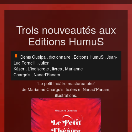
Trois nouveautés aux
Editions HumuS
Denis Guelpa
dictionnaire
Editions HumuS
Jean-
,
,
,
Luc Fornelli
Julien
,
Käser
L'indiscrete
livres
Marianne
,
,
,
Chargois
Nanad'Panam
,
“Le petit théâtre masturbatoire”
de Mar­i­anne Char­go­is, textes et Nanad’­Panam,
illustrations.