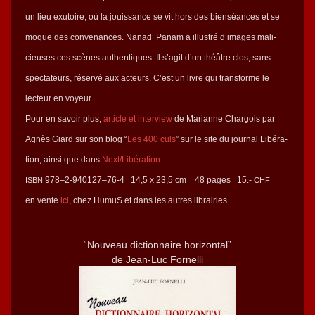
un lieu exu­toire, où la jouis­sance se vit hors des bien­séances et se
moque des con­ve­nances. Nanad’ Panam a illus­tré d’im­ages mali­
cieuses ces scènes authen­tiques. Il s’ag­it d’un théâtre clos, sans
spec­ta­teurs, réservé aux acteurs. C’est un livre qui trans­forme le
lecteur en voyeur…
Pour en savoir plus,
arti­cle et inter­view
de Mar­i­anne Char­go­is par
Agnès Gia­rd sur son blog “
Les 400 culs
” sur le site du jour­nal Libéra­
tion, ain­si que dans
Next/Libération
.
978–2‑940127–76‑4 14,5 x 23,5 cm 48 pages 15.-
ISBN
CHF
en vente
ici
, chez HumuS et dans les autres librairies.
“Nou­veau dic­tio­n­naire horizontal”
de Jean-Luc Fornelli