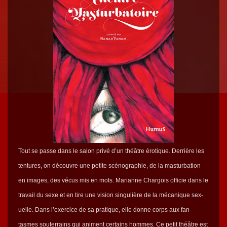
Tout se passe dans le salon privé d’un théâtre éro­tique. Der­rière les
ten­tures, on décou­vre une petite scéno­gra­phie, de la mas­tur­ba­tion
en images, des vécus mis en mots. Mar­i­anne Char­go­is offi­cie dans le
tra­vail du sexe et en tire une vision sin­gulière de la mécanique sex­
uelle. Dans l’ex­er­ci­ce de sa pra­tique, elle donne corps aux fan­
tasmes souter­rains qui ani­ment cer­tains hommes. Ce petit théâtre est