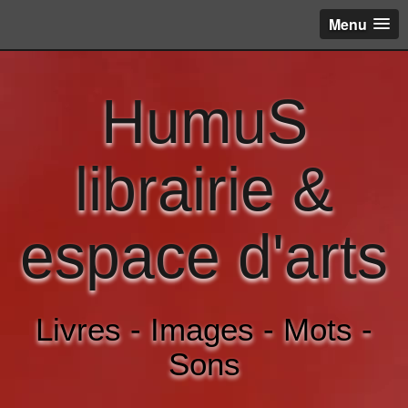
Menu
HumuS
librairie &
espace d'arts
Livres - Images - Mots -
Sons