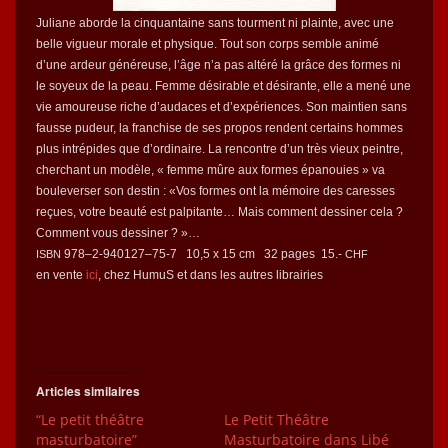
Juliane abor­de la cinquan­taine sans tour­ment ni plainte, avec une
belle vigueur morale et physique. Tout son corps sem­ble ani­mé
d’une ardeur généreuse, l’âge n’a pas altéré la grâce des formes ni
le soyeux de la peau. Femme désir­able et désir­ante, elle a mené une
vie amoureuse riche d’audaces et d’ex­péri­ences. Son main­tien sans
fausse pudeur, la fran­chise de ses pro­pos ren­dent cer­tains hommes
plus intrépi­des que d’ordinaire. La ren­con­tre d’un très vieux pein­tre,
cher­chant un mod­èle, « femme mûre aux formes épanouies » va
boule­vers­er son des­tin : «Vos formes ont la mémoire des caress­es
reçues, votre beauté est pal­pi­tante… Mais com­ment dessin­er cela ?
Com­ment vous dessiner ? »…
978–2‑940127–75‑7 10,5 x 15 cm 32 pages 15.-
ISBN
CHF
en vente
ici
, chez HumuS et dans les autres librairies
Articles similaires
“Le petit théâtre
Le Petit Théâtre
masturbatoire”
Masturbatoire dans Libé