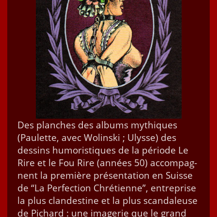
Des planch­es des albums mythiques
(Paulette, avec Wolin­s­ki ; Ulysse) des
dessins humoris­tiques de la péri­ode Le
Rire et le Fou Rire (années 50) accom­pa­g­
nent la pre­mière présen­ta­tion en Suisse
de “La Per­fec­tion Chré­ti­enne”, entre­prise
la plus clan­des­tine et la plus scan­daleuse
de Pichard : une imagerie que le grand