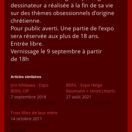
dessi­na­teur a réal­isée à la fin de sa vie
sur des thèmes obses­sion­nels d’o­rig­ine
chré­ti­enne.
Pour pub­lic aver­ti. Une par­tie de l’ex­po
sera réservée aux plus de 18 ans.
Entrée libre.
Vernissage le 9 sep­tem­bre à par­tir
de 18h
Articles similaires
Jiro Ishikawa : Expo
BDFIL : Expo Helge
BDFIL Off
Reumann + strom|morts
7 septembre 2018
27 août 2021
Dans "bande dessinée"
Dans "bande dessinée"
Trois filles de leur mère
14 octobre 2011
Dans "Editions Jean
Antoine"