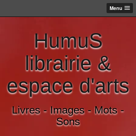
Menu
HumuS
librairie &
espace d'arts
Livres - Images - Mots -
Sons