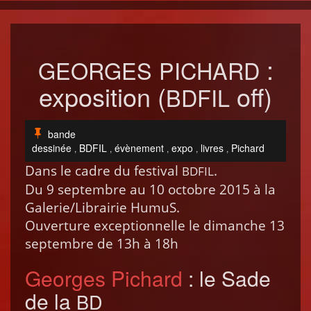
:
GEORGES
PICHARD
exposition (
off)
BDFIL
bande
dessinée
BDFIL
évènement
expo
livres
Pichard
,
,
,
,
,
Dans le cadre du fes­ti­val
.
BDFIL
Du 9 sep­tem­bre au 10 octo­bre 2015 à la
Galerie/Librairie HumuS.
Ouver­ture excep­tion­nelle le dimanche 13
sep­tem­bre de 13h à 18h
Georges Pichard
: le Sade
de la
BD