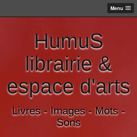
Menu
HumuS
librairie &
espace d'arts
Livres - Images - Mots -
Sons