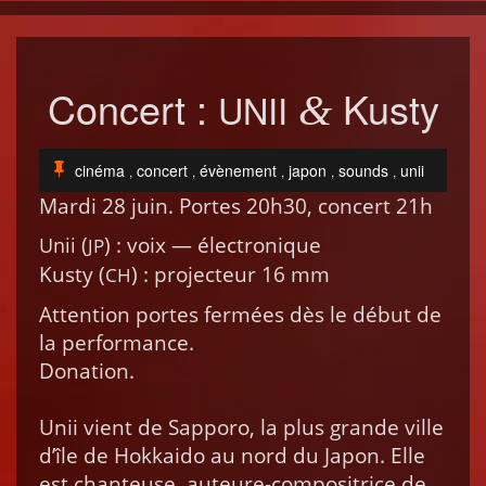
Concert :
Kusty
UNII
&
cinéma
concert
évènement
japon
sounds
unii
,
,
,
,
,
Mar­di 28 juin. Portes 20h30, con­cert 21h
(
) : voix — élec­tron­ique
Unii
JP
Kusty (
) : pro­jecteur 16 mm
CH
Atten­tion portes fer­mées dès le début de
la per­for­mance.
Dona­tion.
Unii vient de Sap­poro, la plus grande ville
d’île de Hokkai­do au nord du Japon. Elle
est chanteuse, auteure-com­positrice de