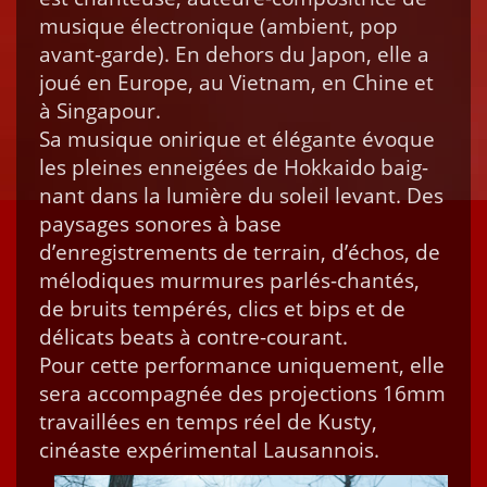
musique élec­tron­ique (ambi­ent, pop
avant-garde). En dehors du Japon, elle a
joué en Europe, au Viet­nam, en Chine et
à Sin­gapour.
Sa musique onirique et élé­gante évoque
les pleines enneigées de Hokkai­do baig­
nant dans la lumière du soleil lev­ant. Des
paysages sonores à base
d’enregistrements de ter­rain, d’échos, de
mélodiques mur­mures par­lés-chan­tés,
de bruits tem­pérés, clics et bips et de
déli­cats beats à con­tre-courant.
Pour cette per­for­mance unique­ment, elle
sera accom­pa­g­née des pro­jec­tions 16mm
tra­vail­lées en temps réel de Kusty,
cinéaste expéri­men­tal Lausannois.