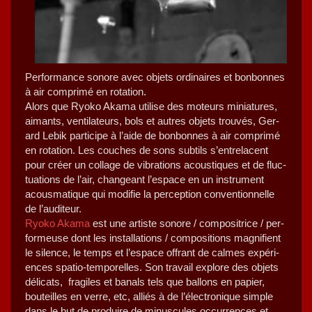
Per­for­mance sonore avec objets ordi­naires et bon­bonnes
à air com­primé en rotation.
Alors que Ryoko Aka­ma utilise des moteurs minia­tures,
aimants, ven­ti­la­teurs, bols et autres objets trou­vés, Ger­
ard Lebik par­ticipe à l’aide de bon­bonnes à air com­primé
en rota­tion. Les couch­es de sons sub­tils s’entrelacent
pour créer un col­lage de vibra­tions acous­tiques et de fluc­
tu­a­tions de l’air, changeant l’espace en un instru­ment
acous­ma­tique qui mod­i­fie la per­cep­tion con­ven­tion­nelle
de l’auditeur.
Ryoko Aka­ma
est une artiste sonore / com­positrice / per­
formeuse dont les instal­la­tions / com­po­si­tions mag­ni­fient
le silence, le temps et l’espace offrant de calmes expéri­
ences spa­tio-tem­porelles. Son tra­vail explore des objets
déli­cats, frag­iles et banals tels que bal­lons en papi­er,
bouteilles en verre, etc, alliés à de l’électronique sim­ple
dans le but de pro­duire de minus­cules occur­rences et