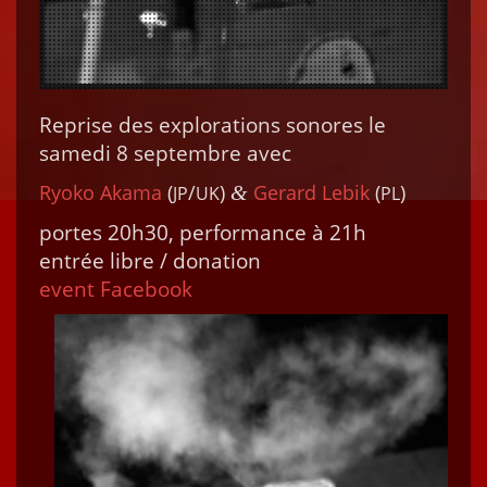
Reprise des explo­rations sonores le
same­di 8 sep­tem­bre avec
Ryoko Aka­ma
(
/
)
Ger­ard Lebik
(
)
&
JP
UK
PL
portes 20h30, per­for­mance à 21h
entrée libre / dona­tion
event Face­book