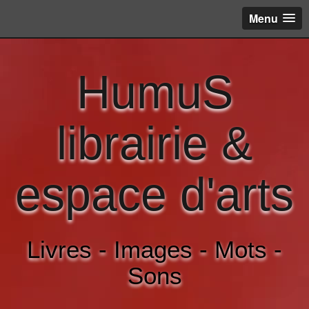
Menu
HumuS
librairie &
espace d'arts
Livres - Images - Mots -
Sons