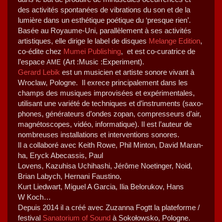
des activ­ités spon­tanées de vibra­tions du son et de la
lumière dans un esthé­tique poé­tique du ‘presque rien’.
Basée au Roy­aume-Uni, par­al­lèle­ment à ses activ­ités
artis­tiques, elle dirige le label de dis­ques
Melange Edi­tion
,
co-édite chez
Mumei Pub­lish­ing
, et est co-cura­trice de
l’espace
(Art :Music :Exper­i­ment).
AME
Ger­ard Lebik
est un musi­cien et artiste sonore vivant à
Wro­claw, Pologne. Il exrece prin­ci­pale­ment dans les
champs des musiques impro­visées et expéri­men­tales,
util­isant une var­iété de tech­niques et d’instruments (sax­o­
phones, généra­teurs d’ondes zopan, com­presseurs d’air,
mag­né­to­scopes, vidéo, infor­ma­tique). Il est l’auteur de
nom­breuses instal­la­tions et inter­ven­tions sonores.
Il a col­laboré avec
Kei­th Rowe, Phil Minton, David Maran­
ha, Eryck Abecas­sis, Paul
Lovens, Kazuhisa Uchi­hashi, Jérôme Noetinger, Noid,
Bri­an Labych, Her­nani Faustino,
Kurt Lied­wart, Miguel A Gar­cia, Ilia Belorukov, Hans
W Koch…
Depuis 2014 il a créé avec Zuzan­na Fogtt la plate­forme /
fes­ti­val
Sana­to­ri­um of Sound
à Sokołowsko, Pologne.