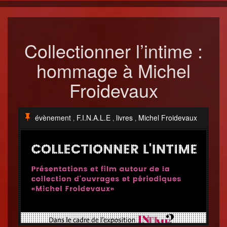
Collectionner l’intime :
hommage à Michel
Froidevaux
évènement
F.I.N.A.L.E
livres
Michel Froidevaux
,
,
,