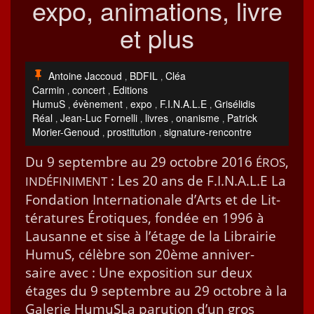
expo, animations, livre
et plus
Antoine Jaccoud
BDFIL
Cléa
,
,
Carmin
concert
Editions
,
,
HumuS
évènement
expo
F.I.N.A.L.E
Grisélidis
,
,
,
,
Réal
Jean-Luc Fornelli
livres
onanisme
Patrick
,
,
,
,
Morier-Genoud
prostitution
signature-rencontre
,
,
Du 9 sep­tem­bre au 29 octo­bre 2016
,
ÉROS
: Les 20 ans de F.I.N.A.L.E La
INDÉFINIMENT
Fon­da­tion Inter­na­tionale d’Arts et de Lit­
téra­tures Éro­tiques, fondée en 1996 à
Lau­sanne et sise à l’étage de la Librairie
HumuS, célèbre son 20ème anniver­
saire avec : Une expo­si­tion sur deux
étages du 9 sep­tem­bre au 29 octo­bre à la
Galerie HumuS­La paru­tion d’un gros