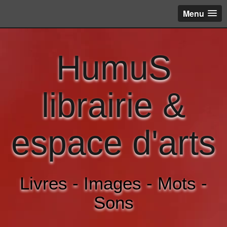
Menu
HumuS
librairie &
espace d'arts
Livres - Images - Mots -
Sons