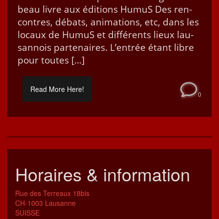
beau livre aux édi­tions HumuS Des ren­
con­tres, débats, ani­ma­tions, etc, dans les
locaux de HumuS et dif­férents lieux lau­
san­nois parte­naires. L’entrée étant libre
pour toutes […]
Read More Here!
0
Horaires & information
Rue des Terreaux 18bis
CH-1003 Lausanne
SUISSE