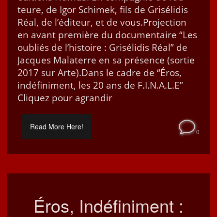
teure, de Igor Schimek, fils de Grisé­lidis
Réal, de l’édi­teur, et de vous.Pro­jec­tion
en avant pre­mière du doc­u­men­taire “Les
oubliés de l’his­toire : Grisé­lidis Réal” de
Jacques Malaterre en sa présence (sor­tie
2017 sur Arte).Dans le cadre de “Éros,
indéfin­i­ment, les 20 ans de F.I.N.A.L.E”
Cliquez pour agrandir
Read More Here!
0
Éros, Indéfiniment :