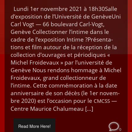
Lun­di 1er novem­bre 2021 à 18h30Salle
d’exposition de l’Université de Genève­U­ni
Carl Vogt — 66 boule­vard Carl-Vogt,
Genève Col­lec­tion­ner l’intime dans le
cadre de l’exposition Intime ?Présen­ta­
tions et film autour de la récep­tion de la
col­lec­tion d’ouvrages et péri­odiques «
Michel Froide­vaux » par l’université de
Genève Nous ren­dons hom­mage à Michel
Froide­vaux, grand col­lec­tion­neur de
l’intime. Cette com­mé­mora­tion à la date
anniver­saire de son décès (le 1er novem­
bre 2020) est l’occasion pour le
—
CMCSS
Cen­tre Mau­rice Chalumeau […]
Read More Here!
0