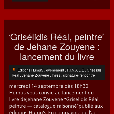
‘
Grisélidis Réal, peintre’
de Jehane Zouyene :
lancement du livre
Editions HumuS
évènement
F.I.N.A.L.E
Grisélidis
,
,
,
Réal
Jehane Zouyene
livres
signature-rencontre
,
,
,
mer­cre­di 14 sep­tem­bre dès 18h30
Humus vous con­vie au lance­ment du
livre deJe­hane Zouyene “Grisé­lidis Réal,
pein­tre — cat­a­logue raison­né“pub­lié aux
édi­tions HumuS. En com­pag­nie de l’au­