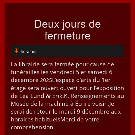
Deux jours de
fermeture
horaires
La librairie sera fer­mée pour cause de
funérailles les ven­dre­di 5 et same­di 6
décem­bre
’e­space d’arts du 1er
2025L
étage sera ouvert ouvert pour l’ex­po­si­tion
de Lea Lund
Erik.K. Ren­seigne­ments au
&
Musée de la machine à Écrire voisin.Je
serai de retour le mar­di 9 décem­bre aux
horaires habituelsMer­ci de votre
compréhension.