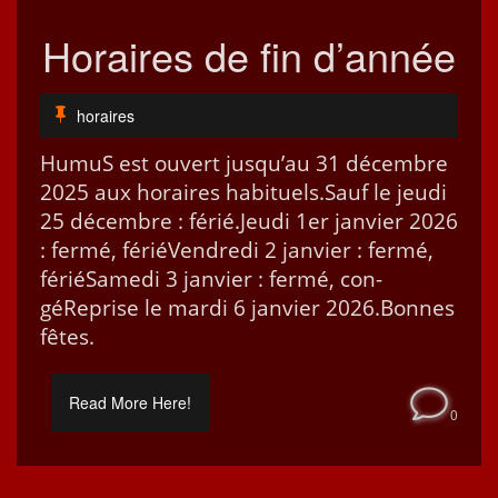
Horaires de fin d’année
horaires
HumuS est ouvert jusqu’au 31 décem­bre
2025 aux horaires habituels.Sauf le jeu­di
25 décem­bre : férié.Jeu­di 1er jan­vi­er 2026
: fer­mé, fériéVen­dre­di 2 jan­vi­er : fer­mé,
fériéSame­di 3 jan­vi­er : fer­mé, con­
géReprise le mar­di 6 jan­vi­er 2026.Bonnes
fêtes.
Read More Here!
0