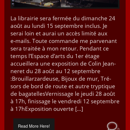
La librairie sera fer­mée du dimanche 24
août au lun­di 15 sep­tem­bre inclus. Je
serai loin et aurai un accès lim­ité aux
e‑mails. Toute com­mande me par­venant
sera traitée à mon retour. Pen­dant ce
temps l’E­space d’arts du 1er étage
accueillera une expo­si­tion de Col­in Jean­
neret du 28 août au 12 sep­tem­bre
:Brouil­larzardeuse, Bijoux de mur, Tré­
sors de bord de route et autre tryp­tique
de bagatellesVernissage le jeu­di 28 août
à 17h, finis­sage le ven­dre­di 12 sep­tem­bre
à 17hExpo­si­tion ouverte […]
Read More Here!
0