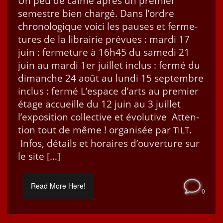
Un peu de calme après un pre­mier
semes­tre bien chargé. Dans l’ordre
chronologique voici les paus­es et fer­me­
tures de la librairie prévues : mar­di 17
juin : fer­me­ture à 16h45 du same­di 21
juin au mar­di 1er juil­let inclus : fer­mé du
dimanche 24 août au lun­di 15 sep­tem­bre
inclus : fer­mé L’espace d’arts au pre­mier
étage accueille du 12 juin au 3 juil­let
l’exposition col­lec­tive et évo­lu­tive Atten­
tion tout de même ! organ­isée par
.
TILT
Infos, détails et horaires d’ouverture sur
le site […]
Read More Here!
0