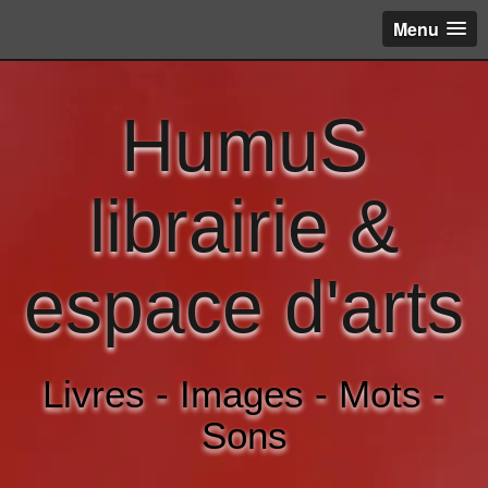
Menu
HumuS
librairie &
espace d'arts
Livres - Images - Mots -
Sons