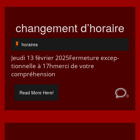
changement d’horaire
horaires
Jeu­di 13 févri­er 2025Fer­me­ture excep­
tion­nelle à 17hmer­ci de votre
compréhension
Read More Here!
0