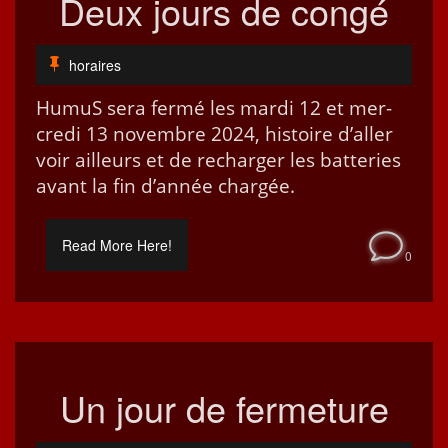
Deux jours de congé
horaires
HumuS sera fer­mé les mar­di 12 et mer­
cre­di 13 novem­bre 2024, his­toire d’aller
voir ailleurs et de recharg­er les bat­ter­ies
avant la fin d’an­née chargée.
Read More Here!
0
Un jour de fermeture