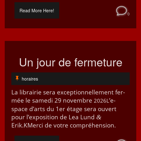
Read More Here!
0
Un jour de fermeture
horaires
La librairie sera excep­tion­nelle­ment fer­
mée le same­di 29 novem­bre
’e­
2026L
space d’arts du 1er étage sera ouvert
pour l’ex­po­si­tion de Lea Lund
&
Erik.KMer­ci de votre compréhension.