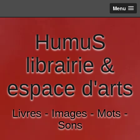
Menu
HumuS
librairie &
espace d'arts
Livres - Images - Mots -
Sons