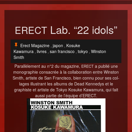
Lab. “22 idols”
ERECT
Erect Magazine
japon
Kosuke
,
,
Kawamura
livres
san francisco
tokyo
Winston
,
,
,
,
Smith
Par­al­lèle­ment au n°2 du mag­a­zine,
a pub­lié une
ERECT
mono­gra­phie con­sacrée à la col­lab­o­ra­tion entre Win­ston
Smith, artiste de San Fran­cis­co, bien con­nu pour ses col­
lages illus­trant les albums de Dead Kennedys et le
graphiste et artiste de Tokyo Kosuke Kawa­mu­ra, qui fait
aus­si par­tie de l’équipe d’ERECT.