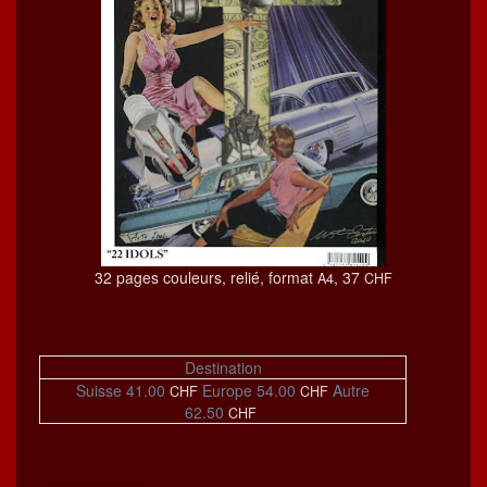
32 pages couleurs, relié, for­mat
, 37
A4
CHF
Des­ti­na­tion
Suisse 41.00
Europe 54.00
Autre
CHF
CHF
62.50
CHF