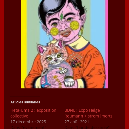
Articles similaires
Heta-Uma 2 : exposition
BDFIL : Expo Helge
collective
Reumann + strom|morts
17 décembre 2025
27 août 2021
Dans "évènement"
Dans "bande dessinée"