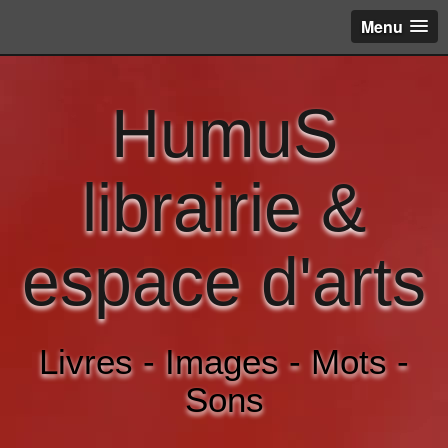
Menu
HumuS
librairie &
espace d'arts
Livres - Images - Mots -
Sons