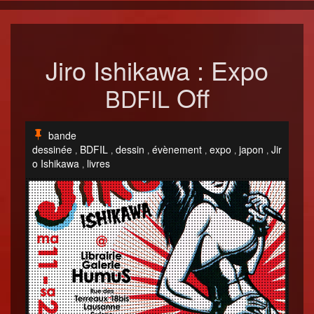
Jiro Ishikawa : Expo
Off
BDFIL
bande
dessinée
BDFIL
dessin
évènement
expo
japon
Jir
,
,
,
,
,
,
o Ishikawa
livres
,