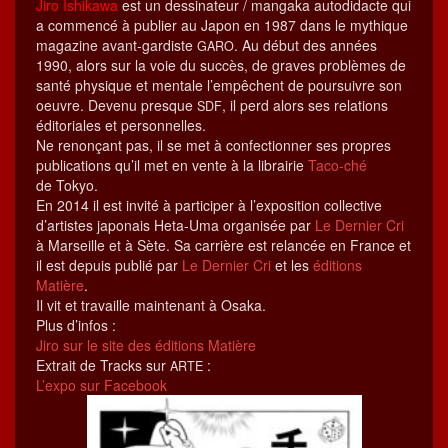
Jiro Ishikawa
est un dessi­na­teur / man­ga­ka auto­di­dacte qui
a com­mencé à pub­li­er au Japon en 1987 dans le mythique
mag­a­zine avant-gardiste
. Au début des années
GARO
1990, alors sur la voie du suc­cès, de graves prob­lèmes de
san­té physique et men­tale l’empêchent de pour­suiv­re son
oeu­vre. Devenu presque
, il perd alors ses rela­tions
SDF
édi­to­ri­ales et personnelles.
Ne renonçant pas, il se met à con­fec­tion­ner ses pro­pres
pub­li­ca­tions qu’il met en vente à la librairie
Taco-ché
de Tokyo.
En 2014 il est invité à par­ticiper à l’ex­po­si­tion col­lec­tive
d’artistes japon­ais Heta-Uma organ­isée par
Le Dernier Cri
à Mar­seille et à Sète. Sa car­rière est relancée en France et
il est depuis pub­lié par
Le Dernier Cri
et les
édi­tions
Matière
.
Il vit et tra­vaille main­tenant à Osaka.
Plus d’in­fos :
Jiro sur le site des édi­tions Matière
Extrait de Tracks sur
:
ARTE
L’ex­po sur Facebook