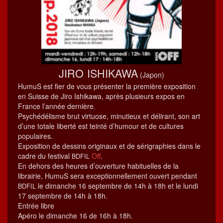
JIRO
ISHIKAWA
(Japon)
HumuS est fier de vous présen­ter la pre­mière expo­si­tion
en Suisse de Jiro Ishikawa, après plusieurs expos en
France l’an­née dernière.
Psy­chédélisme brut vir­tu­ose, minu­tieux et déli­rant, son art
d’une totale lib­erté est tein­té d’hu­mour et de cul­tures
populaires.
Expo­si­tion de dessins orig­in­aux et de séri­gra­phies dans le
cadre du fes­ti­val
Off
.
BDFIL
En dehors des heures d’ou­ver­ture habituelles de la
librairie, HumuS sera excep­tion­nelle­ment ouvert pen­dant
le dimanche 16 sep­tem­bre de 14h à 18h et le lun­di
BDFIL
17 sep­tem­bre de 14h à 18h.
Entrée libre
Apéro le dimanche 16 de 16h à 18h.