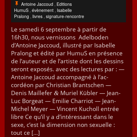
Antoine Jaccoud
Editions
,
HumuS
évènement
Isabelle
,
,
Pralong
livres
signature-rencontre
,
,
Le same­di 6 sep­tem­bre à par­tir de
16h30, nous vernissons Adel­bo­den
d’Antoine Jac­coud, illus­tré par Isabelle
Pra­long et édité par HumuS en présence
de l’au­teur et de l’artiste dont les dessins
seront exposés. avec des lec­tures par : —
Antoine Jac­coud accom­pa­g­né à l’ac­
cordéon par Chris­t­ian Brantschen —
Denis Maille­fer
Muriel Kübler — Jean-
&
Luc Borgeat — Emi­lie Char­riot — Jean-
Michel Mey­er — Vin­cent Kucholl entrée
libre Ce qu’il y a d’in­téres­sant dans le
sexe, c’est la dimen­sion non sex­uelle :
tout ce […]