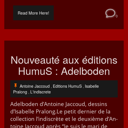
Read More Here!
0
Nouveauté aux éditions
HumuS : Adelboden
Antoine Jaccoud
Editions HumuS
Isabelle
,
,
Pralong
L'indiscrete
,
Adel­bo­den d’An­toine Jac­coud, dessins
d’Is­abelle Pra­long.Le petit dernier de la
col­lec­tion l’indis­crète et le deux­ième d’An­
toine Jac­coud après “Je suis le mari de