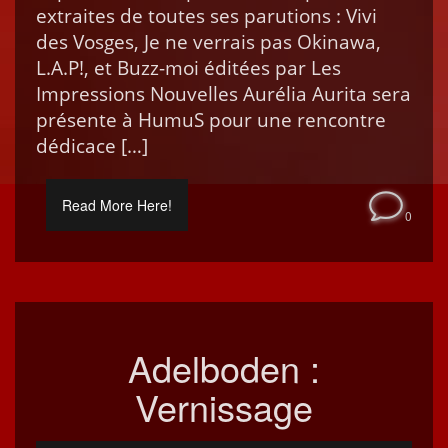
extraites de toutes ses paru­tions : Vivi
des Vos­ges, Je ne ver­rais pas Oki­nawa,
L.A.P!, et Buzz-moi éditées par Les
Impres­sions Nou­velles Aurélia Auri­ta sera
présente à HumuS pour une ren­con­tre
dédicace […]
Read More Here!
0
Adelboden :
Vernissage