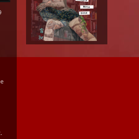
9
le
.