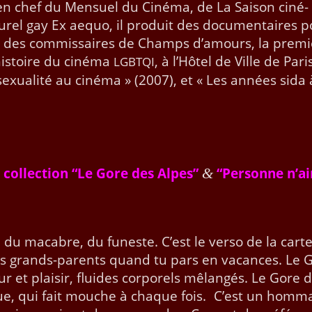
 en chef du Men­su­el du Ciné­ma, de La Sai­son ciné­
rel gay Ex aequo, il pro­duit des doc­u­men­taires 
un des com­mis­saires de Champs d’amours, la pre­m
his­toire du ciné­ma
, à l’Hô­tel de Ville de Paris
LGBTQI
x­u­al­ité au ciné­ma » (2007), et « Les années sida 
 col­lec­tion “Le Gore des Alpes”
“Per­son­ne n’a
&
, du macabre, du funeste. C’est le ver­so de la cart
tes grands-par­ents quand tu pars en vacances. Le 
ur et plaisir, flu­ides cor­porels mêlangés. Le Gore 
que, qui fait mouche à chaque fois. C’est un hom­m