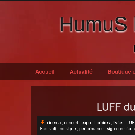
HumuS li
Accueil
Actualité
Boutique o
du
LUFF
cinéma
concert
expo
horaires
livres
LUF
,
,
,
,
,
Festival)
musique
performance
signature-renc
,
,
,