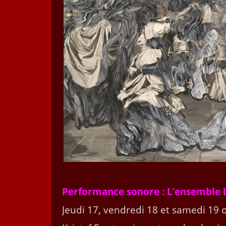
Per­for­mance sonore : L’ensemble
Jeu­di 17, ven­dre­di 18 et same­di 19