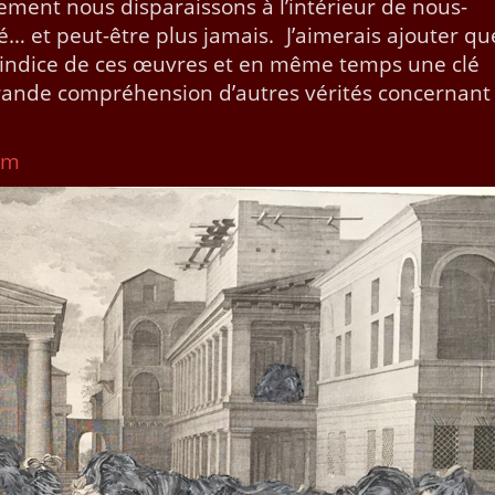
ment nous dis­parais­sons à l’intérieur de nous-
é… et peut-être plus jamais. J’aimerais ajouter qu
n indice de ces œuvres et en même temps une clé
ande com­préhen­sion d’autres vérités con­cer­nant
om