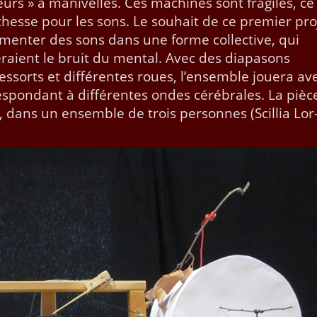
teurs » à maniv­elles. Ces machines sont frag­iles, ce
ichesse pour les sons. Le souhait de ce pre­mier pro­
imenter des sons dans une forme col­lec­tive, qui
raient le bruit du men­tal. Avec des dia­pa­sons
ressorts et dif­férentes roues, l’ensemble jouera av
­spon­dant à dif­férentes ondes cérébrales. La pièc
s, dans un ensem­ble de trois per­son­nes (Scil­lia Lor