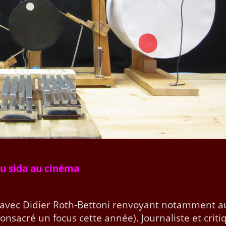
 du sida au cinéma
t avec Didi­er Roth-Bet­toni ren­voy­ant notam­ment a
n­sacré un focus cette année). Jour­nal­iste et cri­ti