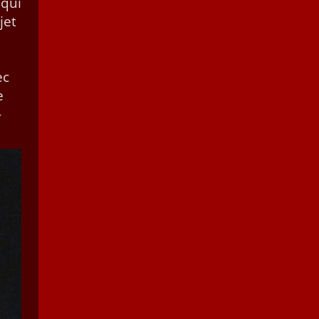
 qui
jet
ec
e
­