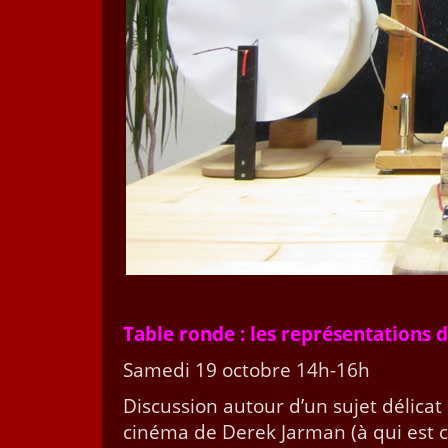
Table ronde : les représen­ta­tions
Same­di 19 octo­bre 14h-16h
Dis­cus­sion autour d’un sujet déli­ca
ciné­ma de Derek Jar­man (à qui est co