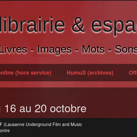
brairie & espa
Livres - Images - Mots - Son
nline (hors service)
HumuS (archives)
Off
 16 au 20 octobre
F (Lausanne Underground Film and Music
ontre