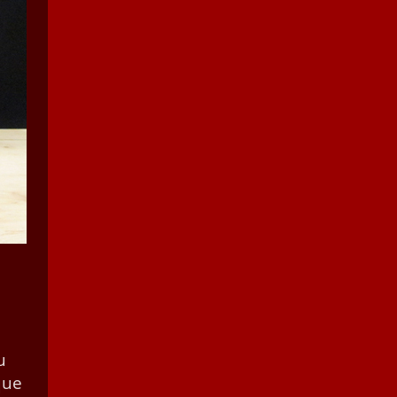
u
que