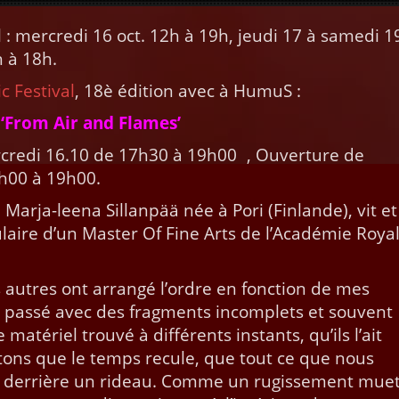
l : mer­cre­di 16 oct. 12h à 19h, jeu­di 17 à same­di 1
h à 18h.
 Fes­ti­val
, 18è édi­tion avec à HumuS :
‘
From Air and Flames’
­cre­di 16.10 de 17h30 à 19h00 , Ouver­ture de
3h00 à 19h00.
Mar­ja-leena Sil­lan­pää née à Pori (Fin­lande), vit et
­u­laire d’un Mas­ter Of Fine Arts de l’A­cadémie Roya
autres ont arrangé l’ordre en fonc­tion de mes
 le passé avec des frag­ments incom­plets et sou­vent
atériel trou­vé à dif­férents instants, qu’ils l’ait
­tons que le temps recule, que tout ce que nous
it der­rière un rideau. Comme un rugisse­ment muet