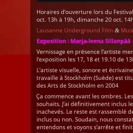
Horaires d’ou­ver­ture lors du Fes­ti­va
oct. 13h à 19h, dimanche 20 oct. 14
Lau­sanne Under­ground Film
Music
&
Expo­si­tion : Mar­ja-leena Sil­lan­pää 
Vernissage en présence l’artiste mer
l’exposition les 17, 18 et 19.10 de 1
L’artiste visuelle, sonore et écrivaine 
tra­vaille à Stock­holm (Suède) est tit
des Arts de Stock­holm en 2004
“
Ça com­mence avant les ombres. Les 
souhaits. J’ai défini­tive­ment inclus
inachevés. Le reste est rassem­blé de m
inclus ou non. Soudain, nous con­sta
enten­dons et voyons s’arrête et fin