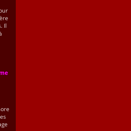
pour
ière
. Il
à
ime
e
Gore
des
age