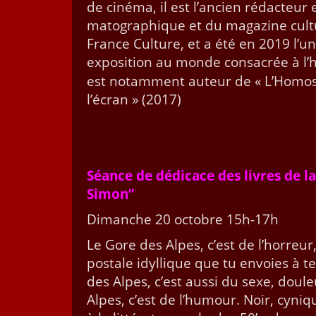
de ciné­ma, il est l’ancien rédac­teur
matographique et du mag­a­zine cul­tu
France Cul­ture, et a été en 2019 l’
expo­si­tion au monde con­sacrée à l’
est notam­ment auteur de « L’Ho­mo­se
l’écran » (2017)
Séance de dédi­cace des livres de la
Simon”
Dimanche 20 octo­bre 15h-17h
Le Gore des Alpes, c’est de l’horreur
postale idyllique que tu envoies à 
des Alpes, c’est aus­si du sexe, doule
Alpes, c’est de l’humour. Noir, cyni