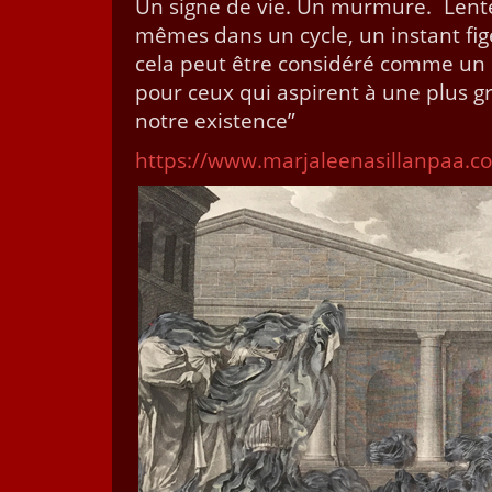
Un signe de vie. Un mur­mure. Lente­
mêmes dans un cycle, un instant fig
cela peut être con­sid­éré comme u
pour ceux qui aspirent à une plus gr
notre existence”
https://www.marjaleenasillanpaa.c