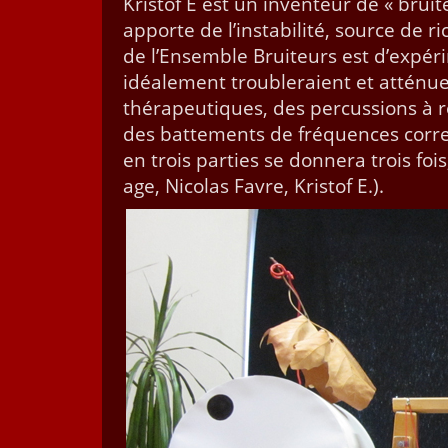
Kristof E est un inven­teur de « brui­
apporte de l’instabilité, source de r
de l’Ensemble Brui­teurs est d’expér
idéale­ment trou­bleraient et atténue
thérapeu­tiques, des per­cus­sions à 
des bat­te­ments de fréquences cor­re
en trois par­ties se don­nera trois foi
age, Nico­las Favre, Kristof E.).