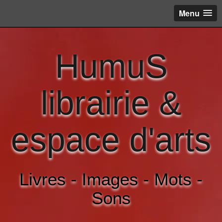
Menu
HumuS
librairie &
espace d'arts
Livres - Images - Mots -
Sons