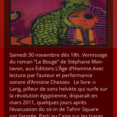
Same­di 30 novem­bre dès 18h. Vernissage
du roman “Le Bouge” de Stéphane Mon­
tavon, aux Édi­tions L’Âge d’Homme.Avec
lec­ture par l’au­teur et per­for­mance
sonore d’An­toine Ches­sex Le livre :«
Lang, pilleur de sons helvète qui surfe sur
la révolution égyptienne, disparaît en
mars 2011, quelques jours après
l’évacuation du sit-in de Tahrir Square
par l’armée. Par­ti au Caire sur les traces