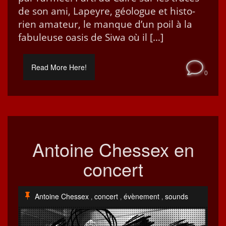
de son ami, Lapeyre, géo­logue et his­to­
rien ama­teur, le manque d’un poil à la
fab­uleuse oasis de Siwa où il […]
Read More Here!
0
Antoine Chessex en
concert
Antoine Chessex
concert
évènement
sounds
,
,
,