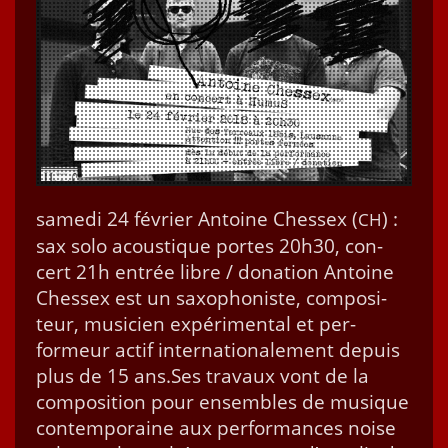
same­di 24 févri­er Antoine Ches­sex (
) :
CH
sax solo acous­tique portes 20h30, con­
cert 21h entrée libre / dona­tion Antoine
Ches­sex est un sax­o­phon­iste, com­pos­i­
teur, musi­cien expéri­men­tal et per­
formeur act­if inter­na­tionale­ment depuis
plus de 15 ans.Ses travaux vont de la
com­po­si­tion pour ensem­bles de musique
con­tem­po­raine aux per­for­mances noise