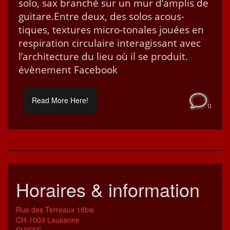
solo, sax branché sur un mur d’am­plis de
gui­tare.Entre deux, des solos acous­
tiques, tex­tures micro-tonales jouées en
res­pi­ra­tion cir­cu­laire inter­agis­sant avec
l’ar­chi­tec­ture du lieu où il se pro­duit.
évène­ment Facebook
Read More Here!
0
Horaires & information
Rue des Terreaux 18bis
CH-1003 Lausanne
SUISSE