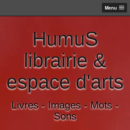
Menu
HumuS
librairie &
espace d'arts
Livres - Images - Mots -
Sons