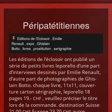
Péripatétitiennes
Editions de l'Eclosoir
Emilie
,
Renault
expo
Ghislain
,
,
Botto
livres
prostitution
serigraphie
,
,
,
Les édi­tions de l’é­closoir ont pub­lié un
série de petits livres lep­orel­lo d’une part
d’in­ter­views dess­inés par Emi­lie Renault,
d’autre part de pho­togra­phies de Ghis­
lain Bot­to. chaque livre, 11x11, cou­ver­
ture car­ton séri­gra­phie, lep­orel­lo 18
pages 19.-
, veuillez pré­cis­er le titre
CHF
lors de la com­mande. des­ti­na­tion Suisse
21.00
Europe 23.70
autre
CHF
CHF