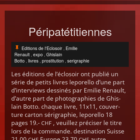
Péripatétitiennes
Editions de l'Eclosoir
Emilie
,
Renault
expo
Ghislain
,
,
Botto
livres
prostitution
serigraphie
,
,
,
Les édi­tions de l’é­closoir ont pub­lié un
série de petits livres lep­orel­lo d’une part
d’in­ter­views dess­inés par Emi­lie Renault,
d’autre part de pho­togra­phies de Ghis­
lain Bot­to. chaque livre, 11x11, cou­ver­
ture car­ton séri­gra­phie, lep­orel­lo 18
pages 19.-
, veuillez pré­cis­er le titre
CHF
lors de la com­mande. des­ti­na­tion Suisse
21.00
Europe 23.70
autre
CHF
CHF