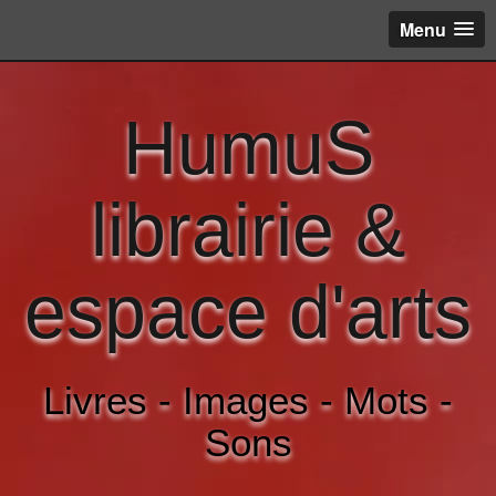
Menu
HumuS
librairie &
espace d'arts
Livres - Images - Mots -
Sons