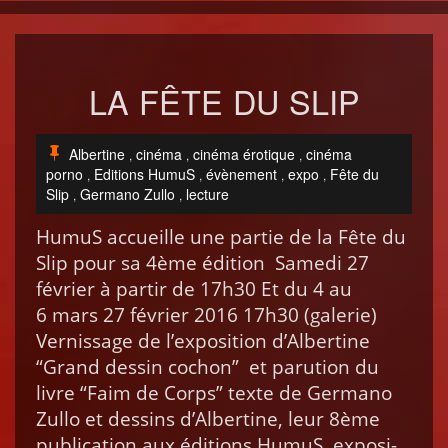
LA
FÊTE
DU
SLIP
Albertine
cinéma
cinéma érotique
cinéma
,
,
,
porno
Editions HumuS
évènement
expo
Fête du
,
,
,
,
Slip
Germano Zullo
lecture
,
,
HumuS accueille une par­tie de la Fête du
Slip pour sa 4ème édi­tion Same­di 27
févri­er à par­tir de 17h30 Et du 4 au
6 mars 27 févri­er 2016 17h30 (galerie)
Vernissage de l’ex­po­si­tion d’Al­ber­tine
“Grand dessin cochon” et paru­tion du
livre “Faim de Corps” texte de Ger­mano
Zul­lo et dessins d’Al­ber­tine, leur 8ème
pub­li­ca­tion aux édi­tions HumuS. expo­si­