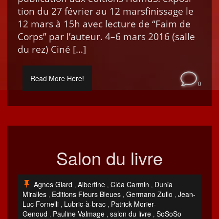
tion du 27 févri­er au 12 marsfinis­sage le
12 mars à 15h avec lec­ture de “Faim de
Corps” par l’auteur. 4–6 mars 2016 (salle
du rez) Ciné […]
Read More Here!
0
Salon du livre
Agnes Giard
Albertine
Cléa Carmin
Dunia
,
,
,
Miralles
Editions Fleurs Bleues
Germano Zullo
Jean-
,
,
,
Luc Fornelli
Lubric-à-brac
Patrick Morier-
,
,
Genoud
Pauline Valmage
salon du livre
SoSoSo
,
,
,