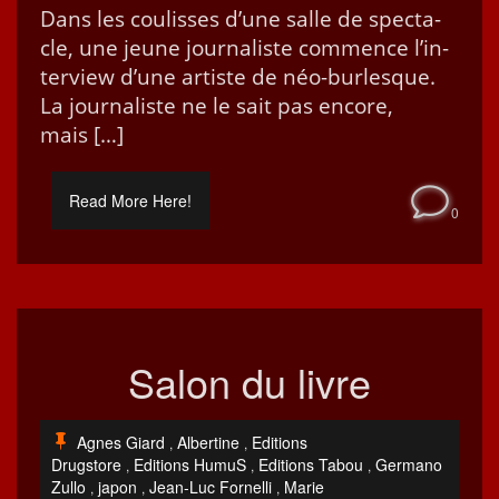
Dans les couliss­es d’une salle de spec­ta­
cle, une jeune jour­nal­iste com­mence l’in­
ter­view d’une artiste de néo-bur­lesque.
La jour­nal­iste ne le sait pas encore,
mais […]
Read More Here!
0
Salon du livre
Agnes Giard
Albertine
Editions
,
,
Drugstore
Editions HumuS
Editions Tabou
Germano
,
,
,
Zullo
japon
Jean-Luc Fornelli
Marie
,
,
,