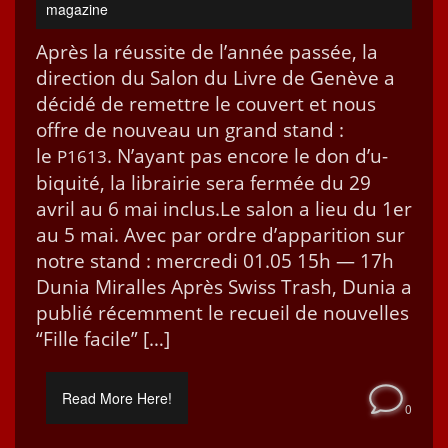
magazine
Après la réus­site de l’an­née passée, la
direc­tion du Salon du Livre de Genève a
décidé de remet­tre le cou­vert et nous
offre de nou­veau un grand stand :
le
. N’ayant pas encore le don d’u­
P1613
biq­ui­té, la librairie sera fer­mée du 29
avril au 6 mai inclus.Le salon a lieu du 1er
au 5 mai. Avec par ordre d’ap­pari­tion sur
notre stand : mer­cre­di 01.05 15h — 17h
Dunia Miralles Après Swiss Trash, Dunia a
pub­lié récem­ment le recueil de nou­velles
“Fille facile” […]
Read More Here!
0