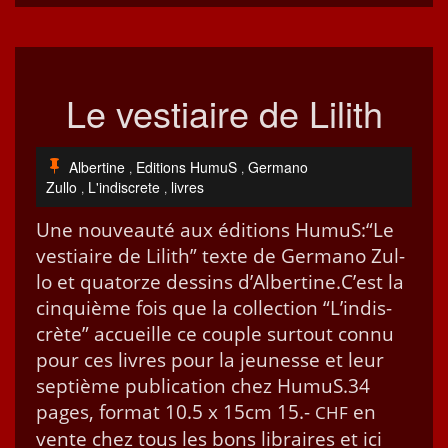
Le vestiaire de Lilith
Albertine
Editions HumuS
Germano
,
,
Zullo
L'indiscrete
livres
,
,
Une nou­veauté aux édi­tions HumuS:“Le
ves­ti­aire de Lilith” texte de Ger­mano Zul­
lo et qua­torze dessins d’Al­ber­tine.C’est la
cinquième fois que la col­lec­tion “L’indis­
crète” accueille ce cou­ple surtout con­nu
pour ces livres pour la jeunesse et leur
sep­tième pub­li­ca­tion chez HumuS.34
pages, for­mat 10.5 x 15cm 15.-
en
CHF
vente chez tous les bons libraires et ici