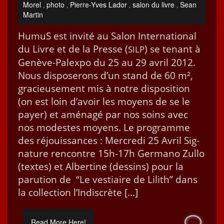
Morel
photo
Pierre-Yves Lador
salon du livre
Sean
,
,
,
,
Martin
HumuS est invité au Salon Inter­na­tion­al
du Livre et de la Presse (
) se ten­ant à
SILP
Genève-Pal­ex­po du 25 au 29 avril 2012.
Nous dis­poserons d’un stand de 60 m²,
gra­cieuse­ment mis à notre dis­po­si­tion
(on est loin d’avoir les moyens de se le
pay­er) et amé­nagé par nos soins avec
nos mod­estes moyens. Le pro­gramme
des réjouis­sances : Mer­cre­di 25 Avril Sig­
na­ture ren­con­tre 15h-17h Ger­mano Zul­lo
(textes) et Alber­tine (dessins) pour la
paru­tion de “Le ves­ti­aire de Lilith” dans
la col­lec­tion l’Indis­crète […]
Read More Here!