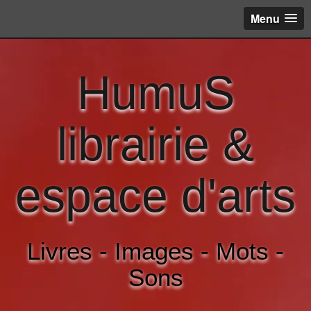
Menu
HumuS
librairie &
espace d'arts
Livres - Images - Mots -
Sons