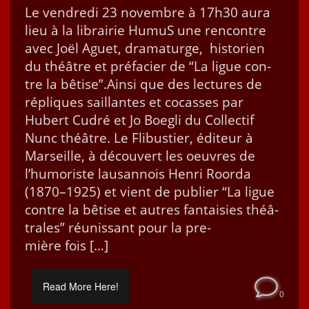
Le ven­dre­di 23 novem­bre à 17h30 aura
lieu à la librairie HumuS une ren­con­tre
avec Joël Aguet, dra­maturge, his­to­rien
du théâtre et pré­faci­er de “La ligue con­
tre la bêtise”.Ain­si que des lec­tures de
répliques sail­lantes et cocass­es par
Hubert Cud­ré et Jo Boegli du Col­lec­tif
Nunc théâtre. Le Fli­busti­er, édi­teur à
Mar­seille, à décou­vert les oeu­vres de
l’hu­moriste lau­san­nois Hen­ri Roor­da
(1870–1925) et vient de pub­li­er “La ligue
con­tre la bêtise et autres fan­taisies théâ­
trales” réu­nis­sant pour la pre­
mière fois […]
Read More Here!
0