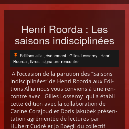
Henri Roorda : Les
saisons indisciplinées
Editions allia
évènement
Gilles Losseroy
Henri
,
,
,
Roorda
livres
signature-rencontre
,
,
A l’oc­ca­sion de la paru­tion des “Saisons
indis­ci­plinées” de Hen­ri Roor­da aux Edi­
tions Allia nous vous con­vions à une ren­
con­tre avec Gilles Losseroy qui a établi
cette édi­tion avec la col­lab­o­ra­tion de
Carine Cora­joud et Doris Jakubek présen­
ta­tion agré­men­tée de lec­tures par
Hubert Cud­ré et Jo Boegli du col­lec­tif