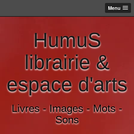
Menu
HumuS
librairie &
espace d'arts
Livres - Images - Mots -
Sons