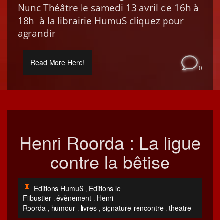
Nunc Théâtre le same­di 13 avril de 16h à
18h à la librairie HumuS cliquez pour
agrandir
Read More Here!
0
Henri Roorda : La ligue
contre la bêtise
Editions HumuS
Editions le
,
Flibustier
évènement
Henri
,
,
Roorda
humour
livres
signature-rencontre
theatre
,
,
,
,