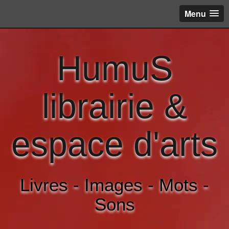
Menu
HumuS
librairie &
espace d'arts
Livres - Images - Mots -
Sons