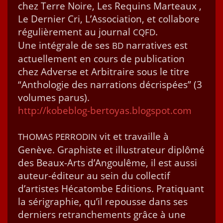
chez Terre Noire, Les Requins Marteaux ,
Le Dernier Cri, L’As­so­ci­a­tion, et col­la­bore
régulière­ment au jour­nal
.
CQFD
Une inté­grale de ses
nar­ra­tives est
BD
actuelle­ment en cours de pub­li­ca­tion
chez Adverse et Arbi­traire sous le titre
“Antholo­gie des nar­ra­tions décrispées” (3
vol­umes parus).
http://kobeblog-bertoyas.blogspot.com
vit et tra­vaille à
THOMAS
PERRODIN
Genève. Graphiste et illus­tra­teur diplômé
des Beaux-Arts d’Angoulême, il est aus­si
auteur-édi­teur au sein du col­lec­tif
d’artistes Hécatombe Edi­tions. Pra­ti­quant
la séri­gra­phie, qu’il repousse dans ses
derniers retranche­ments grâce à une