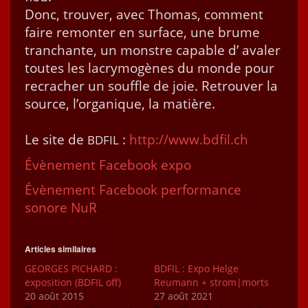
Donc, trou­ver, avec Thomas, com­ment
faire remon­ter en sur­face, une brume
tran­chante, un mon­stre capa­ble d’ avaler
toutes les lacry­mogènes du monde pour
recracher un souf­fle de joie. Retrou­ver la
source, l’or­ganique, la matière.
Le site de
:
http://www.bdfil.ch
BDFIL
Évène­ment Face­book expo
Évène­ment Face­book per­for­mance
sonore NuR
Articles similaires
GEORGES PICHARD :
BDFIL : Expo Helge
exposition (BDFIL off)
Reumann + strom|morts
20 août 2015
27 août 2021