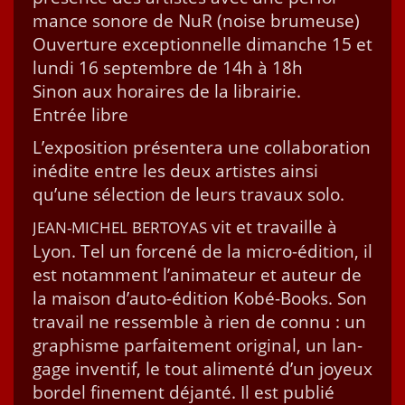
mance sonore de NuR (noise brumeuse)
Ouver­ture excep­tion­nelle dimanche 15 et
lun­di 16 sep­tem­bre de 14h à 18h
Sinon aux horaires de la librairie.
Entrée libre
L’ex­po­si­tion présen­tera une col­lab­o­ra­tion
inédite entre les deux artistes ain­si
qu’une sélec­tion de leurs travaux solo.
vit et tra­vaille à
JEAN-MICHEL
BERTOYAS
Lyon. Tel un forcené de la micro-édi­tion, il
est notam­ment l’animateur et auteur de
la mai­son d’auto-édition Kobé-Books. Son
tra­vail ne ressem­ble à rien de con­nu : un
graphisme par­faite­ment orig­i­nal, un lan­
gage inven­tif, le tout ali­men­té d’un joyeux
bor­del fine­ment déjan­té. Il est pub­lié