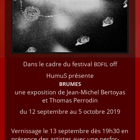
Dans le cadre du fes­ti­val
off
BDFIL
HumuS présente
BRUMES
une expo­si­tion de Jean-Michel Bertoyas
et Thomas Perrodin
du 12 sep­tem­bre au 5 octo­bre 2019
Vernissage le 13 sep­tem­bre dès 19h30 en
présence des artistes avec une per­for­