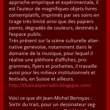
approche empirique et expéri­men­tale, il
est l’auteur de mag­nifiques objets-livres
con­tem­plat­ifs, imprimés par ses soins en
tirage très lim­ité ain­si que des papiers
peints, dégradés de couleurs, des­tinés à
l’espace pub­lic.
Très présent sur la scène cul­turelle alter­
na­tive genevoise, notam­ment dans le
domaine de la musique, pour lequel il
réalise une pléthore d’affiches, pro­
grammes, fly­ers et pochettes, il tra­vaille
aus­si pour les milieux insti­tu­tion­nels et
fes­ti­vals, en Suisse et ailleurs.
http://thomasperrodin.blogspot.com/
Voici ce que dit Jean-Michel Bertoyas :
Sor­tir du trait, pour un dessi­na­teur seg­