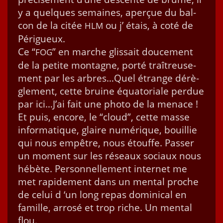
y a quelques semaines, aperçue du bal­
con de la citée
ou j’ étais, à coté de
HLM
Périgueux.
Ce “
” en marche glis­sait douce­ment
FOG
de la petite mon­tagne, porté traîtreuse­
ment par les arbres…Quel étrange dérè­
gle­ment, cette bru­ine équa­to­ri­ale per­due
par ici…J’ai fait une pho­to de la men­ace !
Et puis, encore, le “cloud”, cette masse
infor­ma­tique, glaire numérique, bouil­lie
qui nous empêtre, nous étouffe. Pass­er
un moment sur les réseaux soci­aux nous
hébète. Per­son­nelle­ment inter­net me
met rapi­de­ment dans un men­tal proche
de celui d ‘un long repas domini­cal en
famille, arrosé et trop riche. Un men­tal
flou.