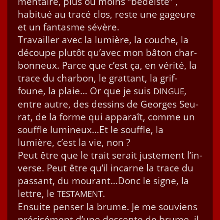
men­taire, plus ou moins “bédéiste” ,
habitué au tracé clos, reste une gageure
et un fan­tasme sévère.
Tra­vailler avec la lumière, la couche, la
découpe plutôt qu’avec mon bâton char­
bon­neux. Parce que c’est ça, en vérité, la
trace du char­bon, le grat­tant, la grif­
foune, la plaie… Or que je suis
,
DINGUE
entre autre, des dessins de Georges Seu­
rat, de la forme qui appa­raît, comme un
souf­fle lumineux…Et le souf­fle, la
lumière, c’est la vie, non ?
Peut être que le trait serait juste­ment l’in­
verse. Peut être qu’il incar­ne la trace du
pas­sant, du mourant…Donc le signe, la
let­tre, le
.
TESTAMENT
Ensuite penser la brume. Je me sou­viens
pré­cisé­ment d’une descente de brume, il