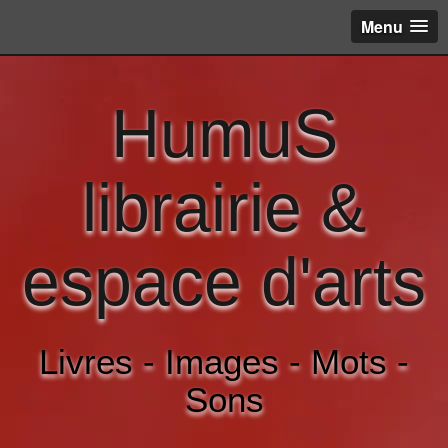
Menu
HumuS
librairie &
espace d'arts
Livres - Images - Mots -
Sons