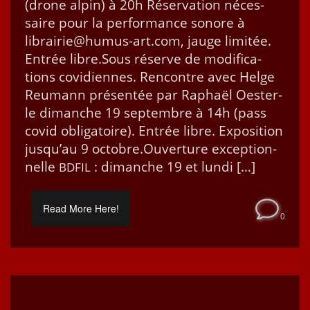
(drone alpin) à 20h Réser­va­tion néces­
saire pour la per­for­mance sonore à
librairie@humus-art.com, jauge lim­itée.
Entrée libre.Sous réserve de mod­i­fi­ca­
tions covi­di­ennes. Ren­con­tre avec Helge
Reumann présen­tée par Raphaël Oester­
le dimanche 19 sep­tem­bre à 14h (pass
covid oblig­a­toire). Entrée libre. Expo­si­tion
jusqu’au 9 octobre.Ouverture excep­tion­
nelle
: dimanche 19 et lundi […]
BDFIL
Read More Here!
0