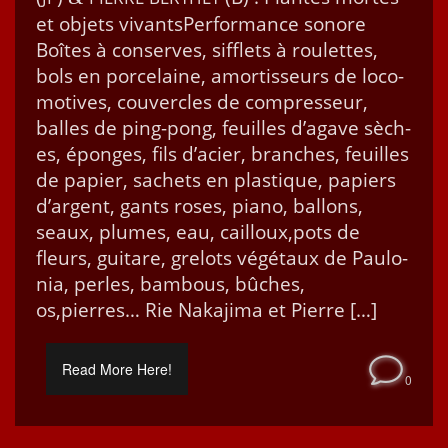
et objets vivantsPer­for­mance sonore
Boîtes à con­serves, sif­flets à roulettes,
bols en porce­laine, amor­tis­seurs de loco­
mo­tives, cou­ver­cles de com­presseur,
balles de ping-pong, feuilles d’agave sèch­
es, éponges, fils d’acier, branch­es, feuilles
de papi­er, sachets en plas­tique, papiers
d’argent, gants ros­es, piano, bal­lons,
seaux, plumes, eau, cailloux,pots de
fleurs, gui­tare, grelots végé­taux de Paulo­
nia, per­les, bam­bous, bûch­es,
os,pierres… Rie Naka­ji­ma et Pierre […]
Read More Here!
0