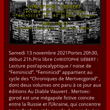
Same­di 13 novem­bre 2021Portes 20h30,
début 21h.Prix libre
:
CHRISTOPHE
SIÉBERT
Lec­ture post’apocalyptique / noise de
“Fem­i­ni­cid”. “Fem­i­ni­cid” appar­tient au
cycle des “Chroniques de Mertvec­gorod” ,
dont deux vol­umes ont paru à ce jour aux
édi­tions Au Dia­ble Vau­vert . Mertvec­
gorod est une méga­pole fic­tive coincée
entre la Russie et l’Ukraine, qui con­cen­tre