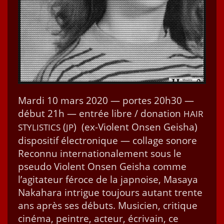
Mar­di 10 mars 2020 — portes 20h30 —
début 21h — entrée libre / dona­tion
HAIR
(
) (ex-Vio­­lent Onsen Geisha)
STYLISTICS
JP
dis­posi­tif élec­tron­ique — col­lage sonore
Recon­nu inter­na­tionale­ment sous le
pseu­do Vio­lent Onsen Geisha comme
l’ag­i­ta­teur féroce de la jap­noise, Masaya
Naka­hara intrigue tou­jours autant trente
ans après ses débuts. Musi­cien, cri­tique
ciné­ma, pein­tre, acteur, écrivain, ce