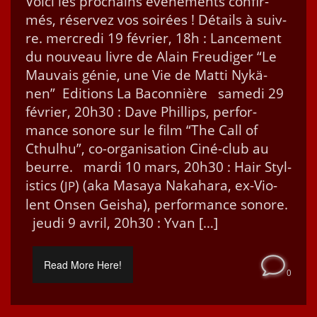
Voici les prochains évène­ments con­fir­
més, réservez vos soirées ! Détails à suiv­
re. mer­cre­di 19 févri­er, 18h : Lance­ment
du nou­veau livre de Alain Freudi­ger “Le
Mau­vais génie, une Vie de Mat­ti Nykä­
nen” Edi­tions La Bacon­nière same­di 29
févri­er, 20h30 : Dave Phillips, per­for­
mance sonore sur le film “The Call of
Cthul­hu”, co-organ­i­sa­­tion Ciné-club au
beurre. mar­di 10 mars, 20h30 : Hair Styl­
is­tics (
) (aka Masaya Naka­hara, ex-Vio­­
JP
lent Onsen Geisha), per­for­mance sonore.
jeu­di 9 avril, 20h30 : Yvan […]
Read More Here!
0