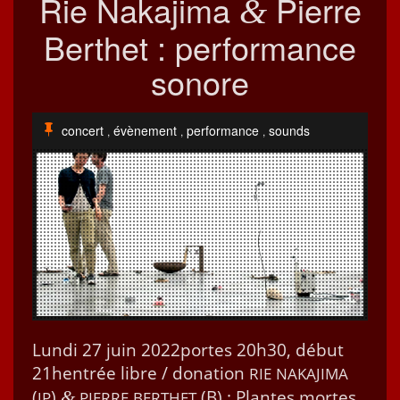
Rie Nakajima
Pierre
&
Berthet : performance
sonore
concert
évènement
performance
sounds
,
,
,
Lun­di 27 juin 2022portes 20h30, début
21hentrée libre / dona­tion
RIE
NAKAJIMA
(
)
(B) : Plantes mortes
&
JP
PIERRE
BERTHET