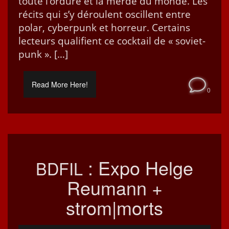
toute l’ordure et la merde du monde. Les
réc­its qui s’y déroulent oscil­lent entre
polar, cyber­punk et hor­reur. Cer­tains
lecteurs qual­i­fient ce cock­tail de « soviet-
punk ». […]
Read More Here!
0
: Expo Helge
BDFIL
Reumann +
strom|morts