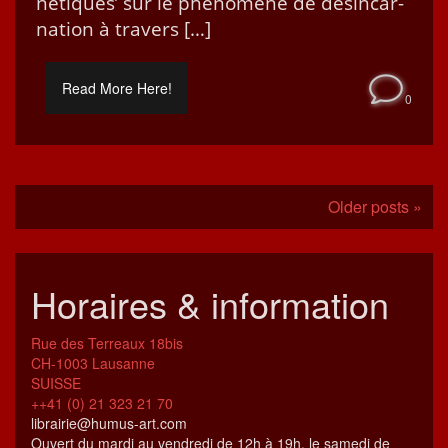
né­tiques’ sur le phénomène de dés­in­car­
na­tion à travers […]
Read More Here!
0
Older posts »
Horaires & information
Rue des Terreaux 18bis
CH-1003 Lausanne
SUISSE
++41 (0) 21 323 21 70
librairie@humus-art.com
Ouvert du mardi au vendredi de 12h à 19h, le samedi de