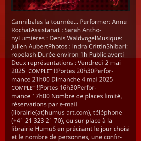
Can­ni­bales la tournée… Per­former: Anne
RochatAssis­tanat : Sarah Antho­
nyLumières : Denis Wald­vo­gelMusique:
Julien AubertPho­tos : Indra Crit­tinShibari:
ropelash Durée env­i­ron 1h Pub­lic aver­ti
Deux représen­ta­tions : Ven­dre­di 2 mai
2025
!!Portes 20h30Per­for­
COMPLET
mance 21h00 Dimanche 4 mai 2025
!!Portes 16h30Per­for­
COMPLET
mance 17h00 Nom­bre de places lim­ité,
réser­va­tions par e‑mail
(librairie(at)humus-art.com), télé­phone
(+41 21 323 21 70), ou sur place à la
librairie HumuS en pré­cisant le jour choisi
et le nom­bre de per­son­nes, une con­fir­