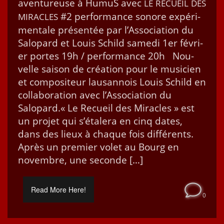
aven­tureuse à HumuS avec
LE
RECUEIL
DES
#2 per­for­mance sonore expéri­
MIRACLES
men­tale présen­tée par l’As­so­ci­a­tion du
Salopard et Louis Schild same­di 1er févri­
er portes 19h / per­for­mance 20h Nou­
velle sai­son de créa­tion pour le musi­cien
et com­pos­i­teur lau­san­nois Louis Schild en
col­lab­o­ra­tion avec l’Association du
Salopard.« Le Recueil des Mir­a­cles » est
un pro­jet qui s’étalera en cinq dates,
dans des lieux à chaque fois dif­férents.
Après un pre­mier volet au Bourg en
novem­bre, une seconde […]
Read More Here!
0