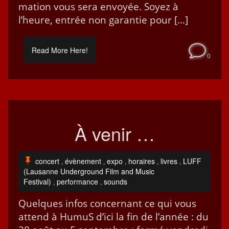
ma­tion vous sera envoyée. Soyez à
l’heure, entrée non garantie pour […]
Read More Here!
0
À venir …
concert
évènement
expo
horaires
livres
LUFF
,
,
,
,
,
(Lausanne Underground Film and Music
Festival)
performance
sounds
,
,
Quelques infos con­cer­nant ce qui vous
attend à HumuS d’i­ci la fin de l’année : du