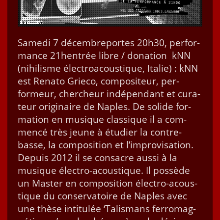
Same­di 7 décem­breportes 20h30, per­for­
mance 21hentrée libre / dona­tion kNN
(nihilisme élec­troa­cous­tique, Ital­ie) : kNN
est Rena­to Grieco, com­pos­i­teur, per­
formeur, chercheur indépen­dant et cura­
teur orig­i­naire de Naples. De solide for­
ma­tion en musique clas­sique il a com­
mencé très jeune à étudi­er la con­tre­
basse, la com­po­si­tion et l’improvisation.
Depuis 2012 il se con­sacre aus­si à la
musique élec­tro-acous­­tique. Il pos­sède
un Mas­ter en com­po­si­tion élec­tro-acous­­
tique du con­ser­va­toire de Naples avec
une thèse inti­t­ulée ‘Tal­is­mans fer­ro­mag­