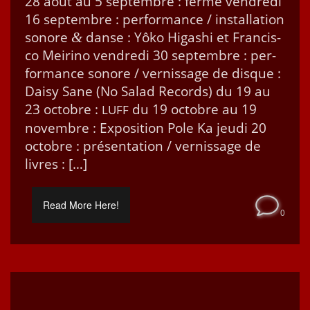
28 août au 5 sep­tem­bre : fer­mé ven­dre­di
16 sep­tem­bre : per­for­mance / instal­la­tion
sonore
danse : Yôko Higashi et Fran­cis­
&
co Meiri­no ven­dre­di 30 sep­tem­bre : per­
for­mance sonore / vernissage de disque :
Daisy Sane (No Sal­ad Records) du 19 au
23 octo­bre :
du 19 octo­bre au 19
LUFF
novem­bre : Expo­si­tion Pole Ka jeu­di 20
octo­bre : présen­ta­tion / vernissage de
livres : […]
Read More Here!
0