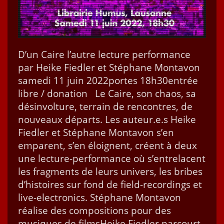
D’un Caire l’autre lec­ture per­for­mance
par Heike Fiedler et Stéphane Mon­tavon
same­di 11 juin 2022portes 18h30entrée
libre / dona­tion Le Caire, son chaos, sa
dés­in­vol­ture, ter­rain de ren­con­tres, de
nou­veaux départs. Les auteur.e.s Heike
Fiedler et Stéphane Mon­tavon s’en
empar­ent, s’en éloignent, créent à deux
une lec­­ture-per­­for­­mance où s’entrelacent
les frag­ments de leurs univers, les bribes
d’histoires sur fond de field-record­ings et
live-elec­tron­ics. Stéphane Mon­tavon
réalise des com­po­si­tions pour des
musiques de filmsHeike Fiedler par­court