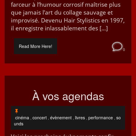
farceur à l’hu­mour cor­rosif maîtrise plus
que jamais l’art du col­lage sauvage et
impro­visé. Devenu Hair Styl­is­tics en 1997,
il enreg­istre inlass­able­ment des […]
Read More Here!
0
À vos agendas
cinéma
concert
évènement
livres
performance
so
,
,
,
,
,
unds