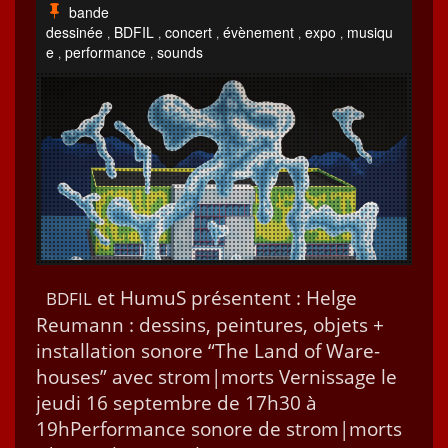
bande
dessinée
BDFIL
concert
évènement
expo
musiqu
,
,
,
,
,
e
performance
sounds
,
,
et HumuS présen­tent : Helge
BDFIL
Reumann : dessins, pein­tures, objets +
instal­la­tion sonore “The Land of Ware­
hous­es” avec strom|morts Vernissage le
jeu­di 16 sep­tem­bre de 17h30 à
19hPerformance sonore de strom|morts