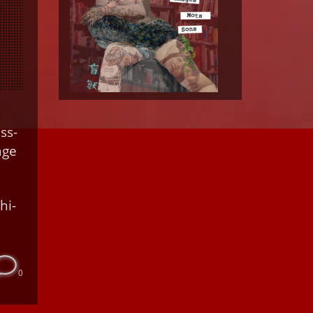
ss­
age
e
hi­
0