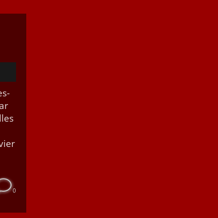
es­
ar
lles
i­er
0