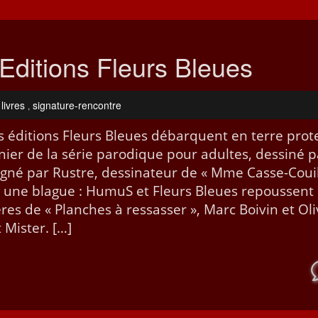
Editions Fleurs Bleues
livres
signature-rencontre
,
es édi­tions Fleurs Bleues débar­quent en terre prot
nier de la série par­o­dique pour adultes, dess­iné p
né par Rus­tre, dessi­na­teur de « Mme Casse-Coui
 pas une blague : HumuS et Fleurs Bleues repoussent
res de « Planch­es à ressass­er », Marc Boivin et Oliv
t Mister. […]