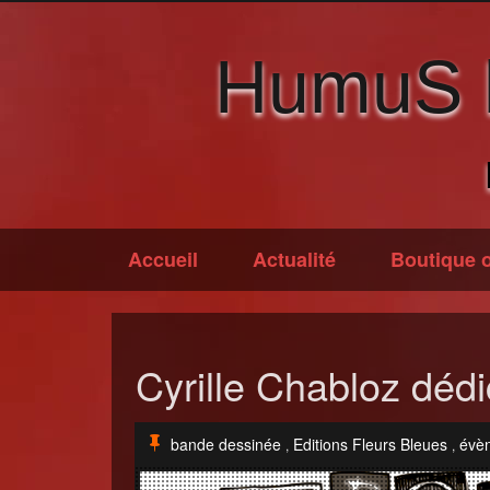
HumuS li
Accueil
Actualité
Boutique o
Cyrille Chabloz déd
bande dessinée
Editions Fleurs Bleues
évè
,
,