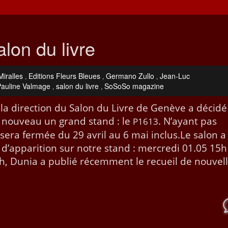
lon du livre
iralles
Editions Fleurs Bleues
Germano Zullo
Jean-Luc
,
,
,
Pauline Valmage
salon du livre
SoSoSo magazine
,
,
, la direc­tion du Salon du Livre de Genève a décidé
e nou­veau un grand stand : le
. N’ayant pas
P1613
ie sera fer­mée du 29 avril au 6 mai inclus.Le salon a
d’ap­pari­tion sur notre stand : mer­cre­di 01.05 15
, Dunia a pub­lié récem­ment le recueil de nou­vel