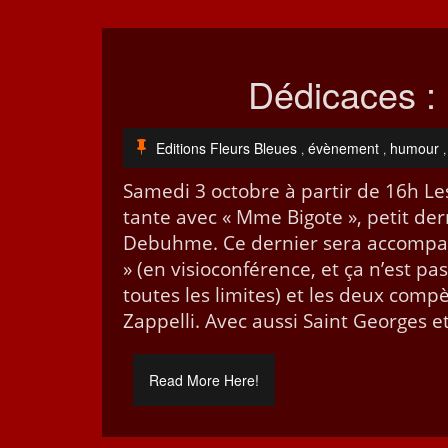
Dédicaces : 
Editions Fleurs Bleues
évènement
humour
,
,
,
Same­di 3 octo­bre à par­tir de 16h L
tante avec « Mme Big­ote », petit der
Debuhme. Ce dernier sera accom­pa­g­
» (en visio­con­férence, et ça n’est
toutes les lim­ites) et les deux com­pè
Zap­pel­li. Avec aus­si Saint Georges e
Read More Here!