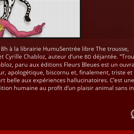
h à la librairie HumuSen­trée libre The trousse,
et Cyrille Chabloz, auteur d’une
déjan­tée. “Trou
BD
habloz, paru aux édi­tions Fleurs Bleues est un ouvr
 apologé­tique, bis­cor­nu et, finale­ment, triste et
rt belle aux expéri­ences hal­lu­ci­na­toires. C’est un
­tion humaine au prof­it d’un plaisir ani­mal sans in