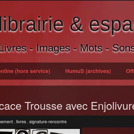
brairie & espa
Livres - Images - Mots - Son
nline (hors service)
HumuS (archives)
Off
icace Trousse avec Enjolivur
nement
livres
signature-rencontre
,
,