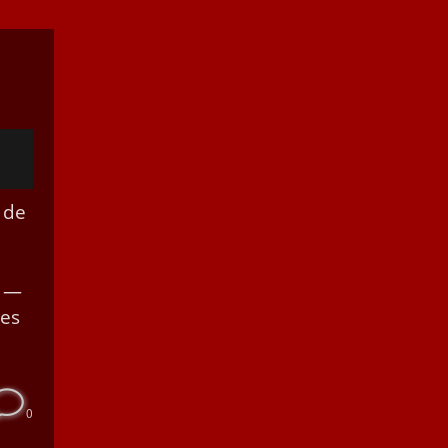
 de
h —
les
0