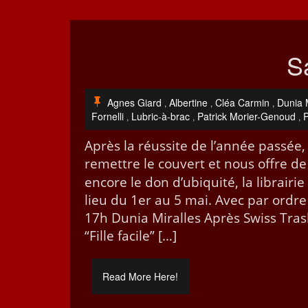
Sa
Agnes Giard
Albertine
Cléa Carmin
Dunia M
,
,
,
Fornelli
Lubric-à-brac
Patrick Morier-Genoud
,
,
,
Après la réus­site de l’an­née passée
remet­tre le cou­vert et nous offre d
encore le don d’u­biq­ui­té, la librair
lieu du 1er au 5 mai. Avec par ordre 
17h Dunia Miralles Après Swiss Trash
“Fille facile” […]
Read More Here!