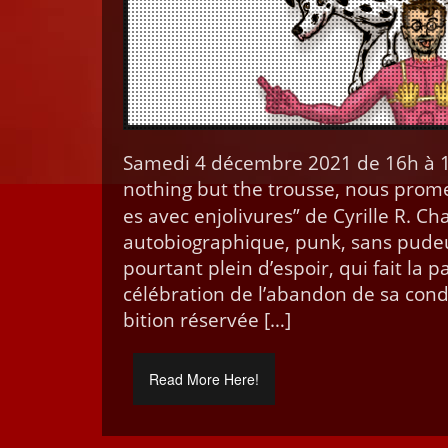
Same­di 4 décem­bre 2021 de 16h à 18
noth­ing but the trousse, nous prom
es avec enjo­livures” de Cyrille R. C
auto­bi­ographique, punk, sans pudeur,
pour­tant plein d’espoir, qui fait la pa
célébra­tion de l’abandon de sa con­di
bi­tion réservée […]
Read More Here!