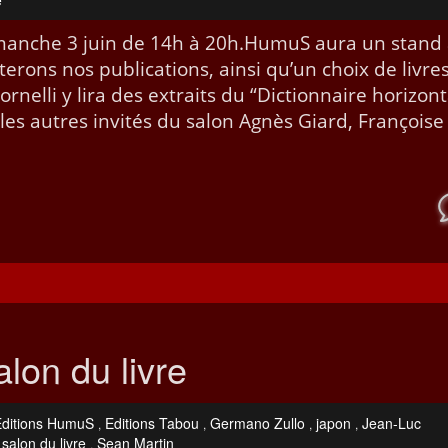
e
dimanche 3 juin de 14h à 20h.HumuS aura un stand
rons nos pub­li­ca­tions, ain­si qu’un choix de livre
el­li y lira des extraits du “Dic­tio­n­naire hor­i­zon­t
les autres invités du salon Agnès Gia­rd, Françoise
lon du livre
Editions HumuS
Editions Tabou
Germano Zullo
japon
Jean-Luc
,
,
,
,
salon du livre
Sean Martin
,