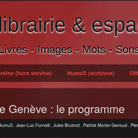
brairie & espa
Livres - Images - Mots - Son
nline (hors service)
HumuS (archives)
Off
 de Genève : le programme
 HumuS
Jean-Luc Fornelli
Jules Brulmot
Patrick Morier-Genoud
Pie
,
,
,
,