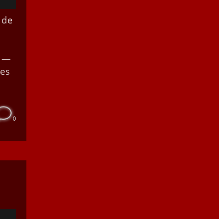
 de
h —
les
0