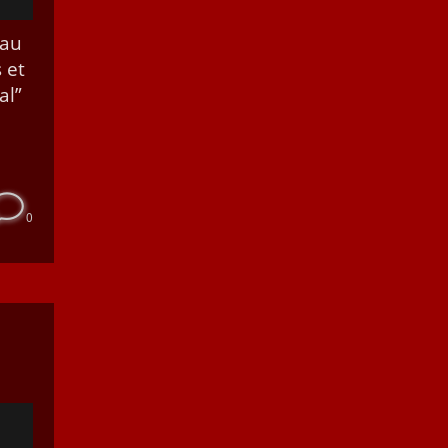
 au
s et
al”
0