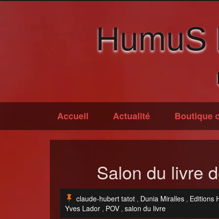
HumuS li
Accueil
Actualité
Boutique o
Salon du livre
claude-hubert tatot
Dunia Miralles
Editions
,
,
Yves Lador
POV
salon du livre
,
,