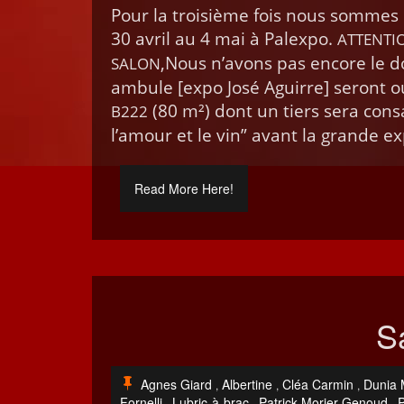
Pour la troisième fois nous sommes 
30 avril au 4 mai à Pal­ex­po.
ATTENTI
,Nous n’avons pas encore le don
SALON
am­bule [expo José Aguirre] seront 
(80 m²) dont un tiers sera con­sa
B222
l’amour et le vin” avant la grande ex
Read More Here!
Sa
Agnes Giard
Albertine
Cléa Carmin
Dunia M
,
,
,
Fornelli
Lubric-à-brac
Patrick Morier-Genoud
,
,
,