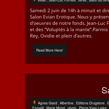
evian
Jean-Luc Fornelli
livres
salon du livr
,
,
,
Same­di 2 juin de 14h à minu­it et 
Salon Evian Ero­tique. Nous y présen­te
d’oeu­vres de notre fonds. Jean-Luc For­n
et des “Volup­tés à la mante”.Parmis 
Rey, Ovi­die et plein d’autres.
Read More Here!
Sa
Agnes Giard
Albertine
Editions Drugstore
,
,
,
Fornelli
Marie Morel
photo
Pierre-Yves Lador
,
,
,
,