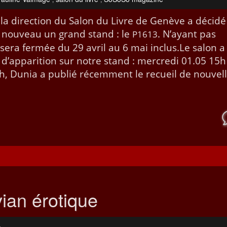
, la direc­tion du Salon du Livre de Genève a décidé
e nou­veau un grand stand : le
. N’ayant pas
P1613
ie sera fer­mée du 29 avril au 6 mai inclus.Le salon a
d’ap­pari­tion sur notre stand : mer­cre­di 01.05 15
, Dunia a pub­lié récem­ment le recueil de nou­vel
ian érotique