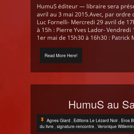
HumuS édi­teur — libraire sera pré
avril au 3 mai 2015.Avec, par ordre d
Luc For­nel­li- Mer­cre­di 29 avril de
à 15h : Pierre Yves Lador- Ven­dre­di
1er mai de 15h30 à 16h30 : Patrick M
Read More Here!
HumuS au Sal
Agnes Giard
Editions Le Lézard Noir
Eros 
,
,
du livre
signature-rencontre
Veronique Willemin
,
,