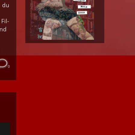
a du
Fil­
and
0