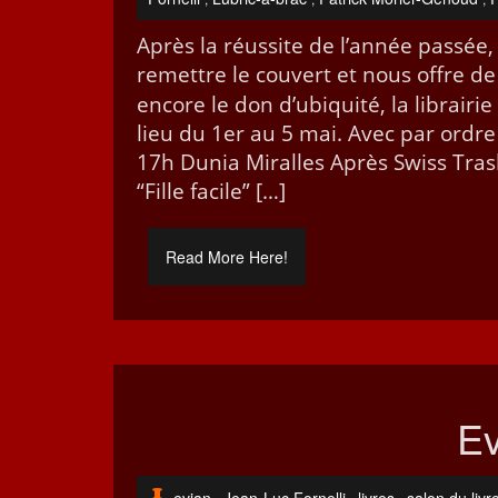
Après la réus­site de l’an­née passée
remet­tre le cou­vert et nous offre d
encore le don d’u­biq­ui­té, la librair
lieu du 1er au 5 mai. Avec par ordre 
17h Dunia Miralles Après Swiss Trash
“Fille facile” […]
Read More Here!
Ev