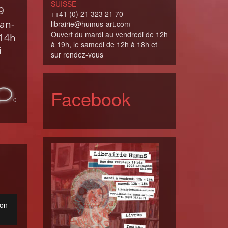
SUISSE
9
++41 (0) 21 323 21 70
ean-
librairie@humus-art.com
Ouvert du mardi au vendredi de 12h
 14h
à 19h, le samedi de 12h à 18h et
i
sur rendez-vous
Facebook
0
lon