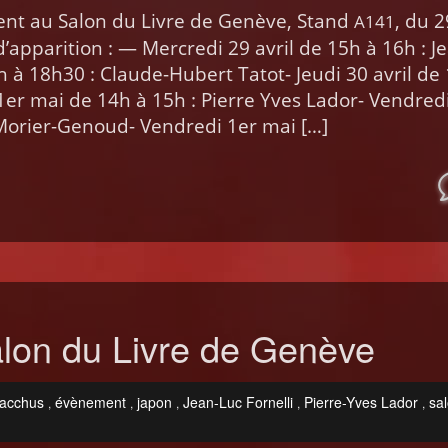
sent au Salon du Livre de Genève, Stand
, du 2
A141
’apparition : — Mer­cre­di 29 avril de 15h à 16h : J
 17h à 18h30 : Claude-Hubert Tatot- Jeu­di 30 avril de
 1er mai de 14h à 15h : Pierre Yves Lador- Ven­dre­d
ori­er-Genoud- Ven­dre­di 1er mai […]
on du Livre de Genève
Bacchus
évènement
japon
Jean-Luc Fornelli
Pierre-Yves Lador
sa
,
,
,
,
,