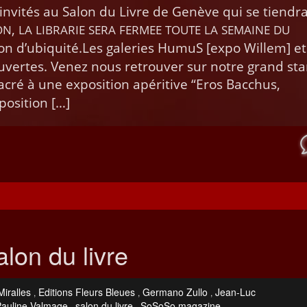
invités au Salon du Livre de Genève qui se tien­dr
,
ON
LA
LIBRARIE
SERA
FERMEE
TOUTE
LA
SEMAINE
DU
 d’u­biq­ui­té.Les galeries HumuS [expo Willem] et 
ouvertes. Venez nous retrou­ver sur notre grand st
cré à une expo­si­tion apéri­tive “Eros Bac­chus,
position […]
lon du livre
iralles
Editions Fleurs Bleues
Germano Zullo
Jean-Luc
,
,
,
Pauline Valmage
salon du livre
SoSoSo magazine
,
,